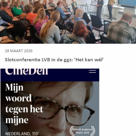
28 MAART 2026
Slotconferentie LVB in de ggz: ‘Het kan wél’