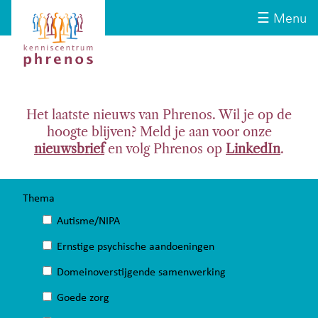
Site-
Kenniscentrum
☰ Menu
header
Phrenos
website
Het laatste nieuws van Phrenos. Wil je op de
hoogte blijven? Meld je aan voor onze
nieuwsbrief
en volg Phrenos op
LinkedIn
.
Thema
Autisme/NIPA
Ernstige psychische aandoeningen
Domeinoverstijgende samenwerking
Goede zorg