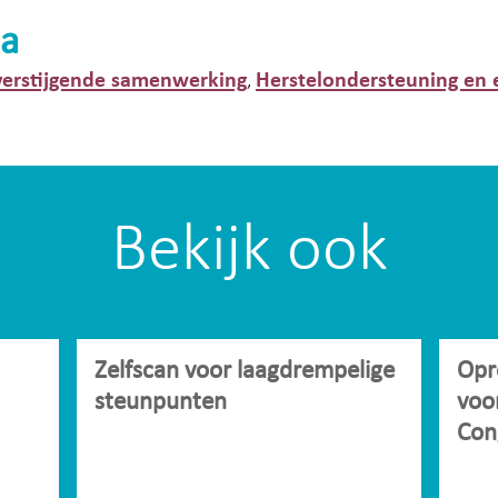
a
erstijgende samenwerking
Herstelondersteuning en 
,
Bekijk ook
Zelfscan voor laagdrempelige
Opr
steunpunten
voo
Con