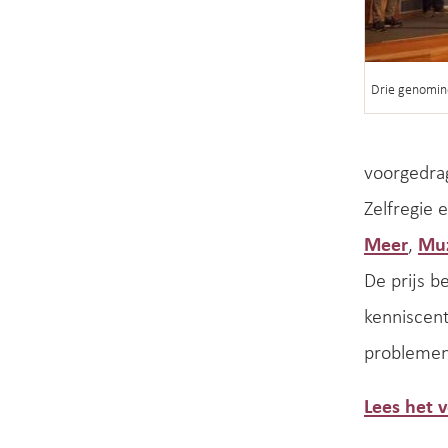
Drie genomine
voorgedra
Zelfregie 
Meer
,
Muz
De prijs b
kenniscent
problemen
Lees het 