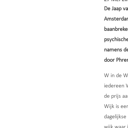
De Jaap va
Amsterdam
baanbreke
psychische
namens de 
door Phren
W in de W
iedereen W
de prijs a
Wijk is ee
dagelijkse
wijk waar