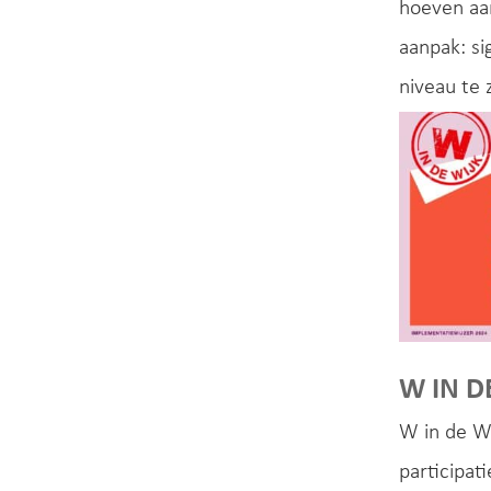
hoeven aa
aanpak: si
niveau te 
W IN D
W in de Wi
participat