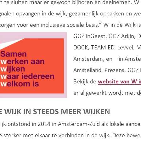
n te sluiten maar er gewoon bijhoren en deelnemen. W 
gnalen opvangen in de wijk, gezamenlijk oppakken en we
zorgen voor een inclusieve sociale basis.” W in de Wijk 
GGZ inGeest, GGZ Arkin, D
DOCK, TEAM ED, Levvel,
Amsterdam, en – in Amste
Amstelland, Prezens, GGZ
Bekijk de
website van W i
er al gewerkt wordt met d
E WIJK IN STEEDS MEER WIJKEN
jk ontstond in 2014 in Amsterdam-Zuid als lokale aanp
ie sterker met elkaar te verbinden in de wijk. Deze beweg