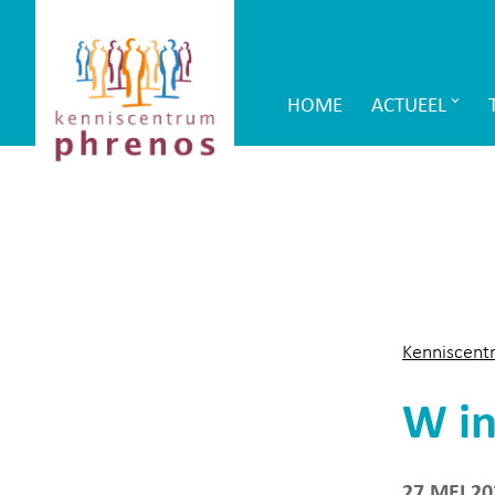
Site-
Kenniscentrum
header
Phrenos
HOME
ACTUEEL
Main
website
Navigation
Kenniscent
W in
27 MEI 20