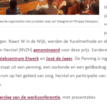
(
j
erde organisaties met juryleden Jaap van Weeghel en Philippe Delespaul
v
p
gen. Naast W in de Wijk, werden de Yucelmethode en d
en Herstel (NVZH)
genomineerd
voor deze prijs. Eerder
iekcentrum Eiwerk
en
José de Jager
. De Penning is in
estaat uit een penning, een oorkonde en een geldbedrag
rum op het gebied van zorg, herstel en participatie va
.
verslag van de werkconferentie
, met presentaties