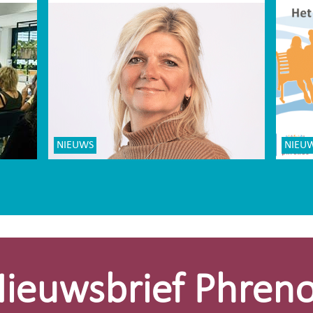
NIEUWS
NIEU
ieuwsbrief Phren