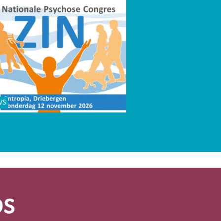
WS
os