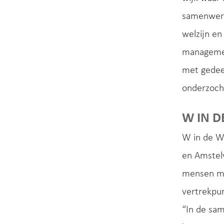
samenwerki
welzijn en
managemen
met gedeel
onderzocht
W IN D
W in de W
en Amstel
mensen met
vertrekpun
“In de sa