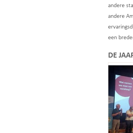
andere st
andere Am
ervaringsd
een breder
DE JAA