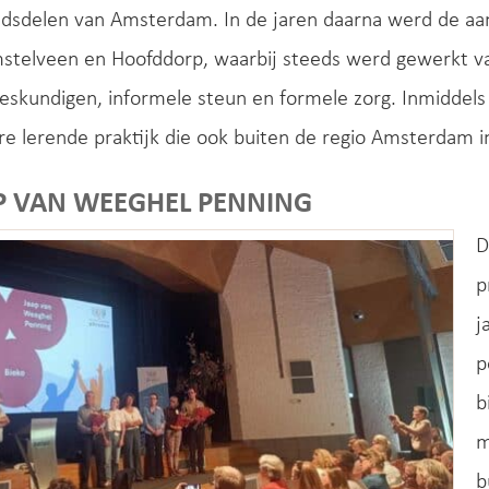
adsdelen van Amsterdam. In de jaren daarna werd de aan
stelveen en Hoofddorp, waarbij steeds werd gewerkt v
eskundigen, informele steun en formele zorg. Inmiddels 
e lerende praktijk die ook buiten de regio Amsterdam in
P VAN WEEGHEL PENNING
D
p
j
p
b
m
b