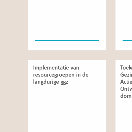
Implementatie van
Toek
resourcegroepen in de
Gezi
langdurige ggz
Acti
Ontw
dome