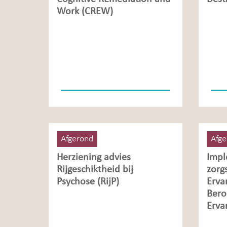
Work (CREW)
Afgerond
Afge
Herziening advies
Impl
Rijgeschiktheid bij
zorg
Psychose (RijP)
Erva
Bero
Erva