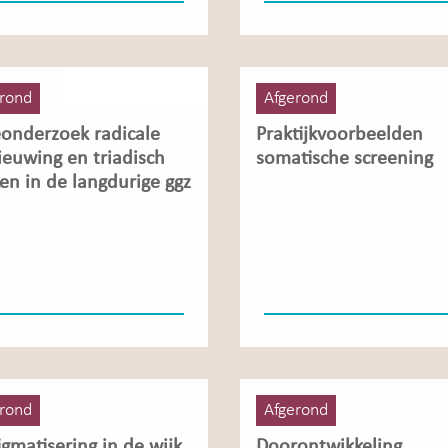
rond
Afgerond
eonderzoek radicale
Praktijkvoorbeelden
ieuwing en triadisch
somatische screening
en in de langdurige ggz
rond
Afgerond
igmatisering in de wijk
Doorontwikkeling