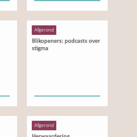
Afgerond
Blikopeners: podcasts over
stigma
Afgerond
Herwaardering