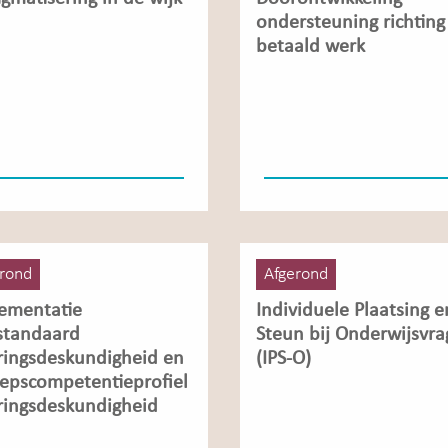
ondersteuning richting
betaald werk
rond
Afgerond
ementatie
Individuele Plaatsing e
standaard
Steun bij Onderwijsvr
ringsdeskundigheid en
(IPS-O)
epscompetentieprofiel
ringsdeskundigheid