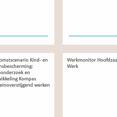
omstscenario Kind- en
Werkmonitor Hoofdza
nsbescherming:
Werk
eonderzoek en
ikkeling Kompas
inoverstijgend werken