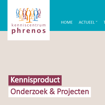
Site-
Kenniscentrum
header
Phrenos
HOME
ACTUEEL
Main
website
Navigation
Kennisproduct
Onderzoek & Projecten