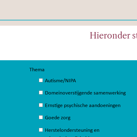
Hieronder s
Thema
Autisme/NIPA
Domeinoverstijgende samenwerking
Ernstige psychische aandoeningen
Goede zorg
Herstelondersteuning en