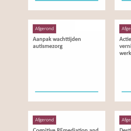
Afgerond
Afge
Aanpak wachttijden
Acti
autismezorg
vern
werk
Afgerond
Afge
Cognitive REmediation and
Dest