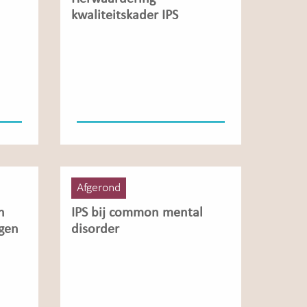
kwaliteitskader IPS
Afgerond
n
IPS bij common mental
agen
disorder