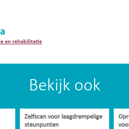
a
ie en rehabilitatie
Bekijk ook
Zelfscan voor laagdrempelige
Opr
steunpunten
voo