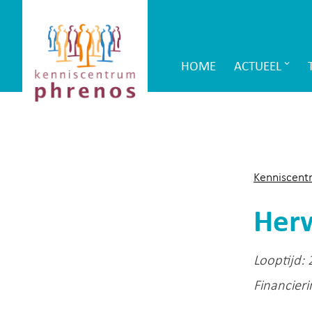
Site-
Kenniscentrum
header
Phrenos
HOME
ACTUEEL
Main
website
Navigation
Kenniscent
Herw
Looptijd:
Financier