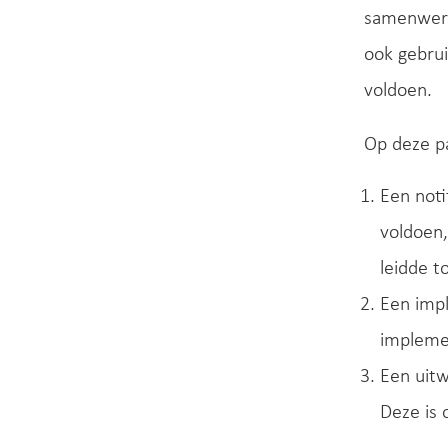
samenwerki
ook gebrui
voldoen.
Op deze pa
Een noti
voldoen,
leidde t
Een impl
implemen
Een uitw
Deze is 