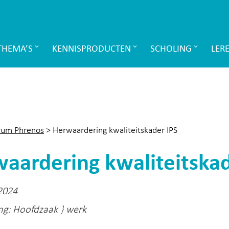
THEMA’S
KENNISPRODUCTEN
SCHOLING
LER
rum Phrenos
>
Herwaardering kwaliteitskader IPS
aardering kwaliteitskad
 2024
ing: Hoofdzaak } werk