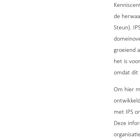
Kenniscen
de herwaar
Steun). IP
domeinove
groeiend a
het is voo
omdat dit 
Om hier me
ontwikkeld
met IPS om
Deze info
organisati