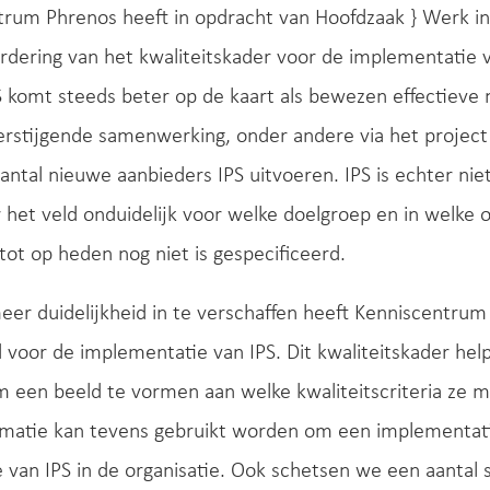
trum Phrenos heeft in opdracht van Hoofdzaak } Werk i
dering van het kwaliteitskader voor de implementatie va
S komt steeds beter op de kaart als bewezen effectiev
rstijgende samenwerking, onder andere via het project
antal nieuwe aanbieders IPS uitvoeren. IPS is echter nie
r het veld onduidelijk voor welke doelgroep en in welke 
tot op heden nog niet is gespecificeerd.
er duidelijkheid in te verschaffen heeft Kenniscentrum
 voor de implementatie van IPS. Dit kwaliteitskader helpt
 een beeld te vormen aan welke kwaliteitscriteria ze m
rmatie kan tevens gebruikt worden om een implementati
e van IPS in de organisatie. Ook schetsen we een aantal s