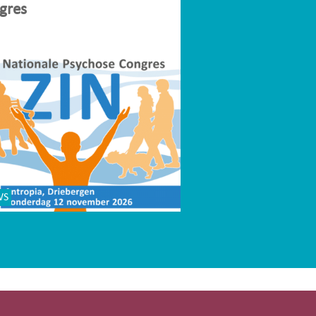
gres
WS