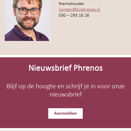
themahouder
lwinter@kcphrenos.nl
030 – 293 16 26
Site-
footer
Nieuwsbrief Phrenos
Blijf op de hoogte en schrijf je in voor onze
nieuwsbrief
Aanmelden