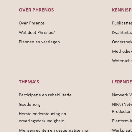
OVER PHRENOS
KENNIS
Over Phrenos
Publicatie
Wat doet Phrenos?
Kwaliteit
Plannen en verslagen
Onderzoek
Methodie
Wetenschap
THEMA’S
LEREND
Participatie en rehabilitatie
Netwerk V
Goede zorg
NIPA (Net
Producton
Herstelondersteuning en
ervaringsdeskundigheid
Platform I
Mensenrechten en destigmatisering
Werkplaat