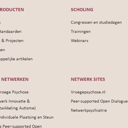
PRODUCTEN
SCHOLING
s
Congressen en studiedagen
sstandaarden
Trainingen
 & Projecten
Webinars
ken
pelijke artikelen
E NETWERKEN
NETWERK SITES
roege Psychose
Vroegepsychose.nl
werk Innovatie &
Peer-supported Open Dialogue
twikkeling Autisme)
Netwerkpsychiatrie
ndividuele Plaatsing en Steun
s Peer-supported Open