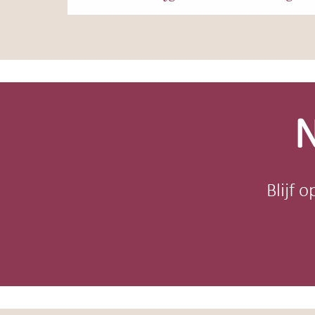
Site-
footer
N
Blijf 