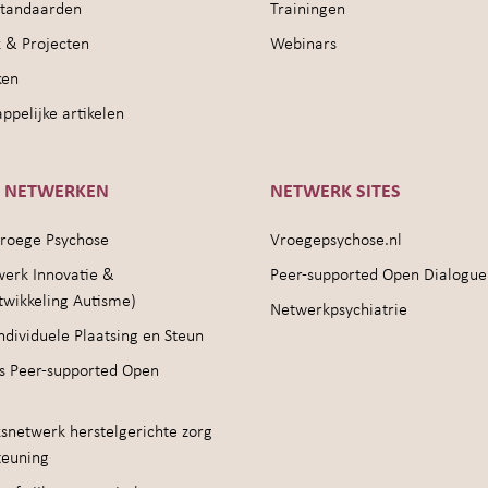
sstandaarden
Trainingen
 & Projecten
Webinars
ken
pelijke artikelen
E NETWERKEN
NETWERK SITES
roege Psychose
Vroegepsychose.nl
werk Innovatie &
Peer-supported Open Dialogue
twikkeling Autisme)
Netwerkpsychiatrie
ndividuele Plaatsing en Steun
s Peer-supported Open
snetwerk herstelgerichte zorg
teuning