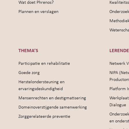
Wat doet Phrenos?
Kwaliteit
Plannen en verslagen
Onderzoek
Methodie
Wetenschap
THEMA’S
LEREND
Participatie en rehabilitatie
Netwerk V
Goede zorg
NIPA (Net
Producton
Herstelondersteuning en
ervaringsdeskundigheid
Platform I
Mensenrechten en destigmatisering
Werkplaat
Dialogue
Domeinoverstijgende samenwerking
Onderzoek
Zorggerelateerde preventie
en onders