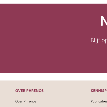
footer
N
Blijf 
OVER PHRENOS
KENNIS
Over Phrenos
Publicatie