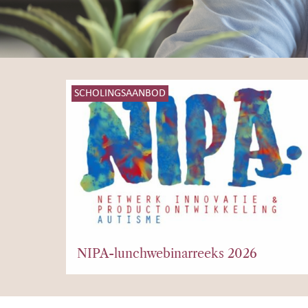
SCHOLINGSAANBOD
NIPA-lunchwebinarreeks 2026
Site-