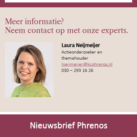
Meer informatie?
Neem contact op met onze experts.
Laura Neijmeijer
Actieonderzoeker en
themahouder
lneijmeijer@kcphrenos.nl
030 – 293 16 26
Site-
footer
Nieuwsbrief Phrenos