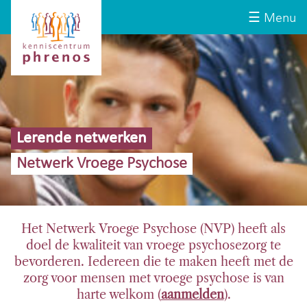
Site-
Kenniscentrum
☰ Menu
header
Phrenos
website
Lerende netwerken
Netwerk Vroege Psychose
Het Netwerk Vroege Psychose (NVP) heeft als
doel de kwaliteit van vroege psychosezorg te
bevorderen. Iedereen die te maken heeft met de
zorg voor mensen met vroege psychose is van
harte welkom (
aanmelden
).