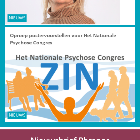
NIEUWS
Oproep postervoorstellen voor Het Nationale
Psychose Congres
NIEUWS
Site-
footer