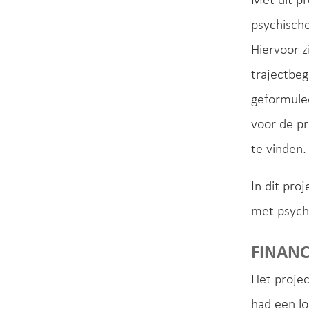
Met dit pr
psychische
Hiervoor z
trajectbeg
geformulee
voor de pr
te vinden.
In dit pr
met psych
FINANC
Het projec
had een l