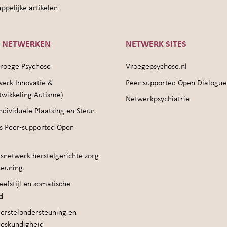
pelijke artikelen
E NETWERKEN
NETWERK SITES
roege Psychose
Vroegepsychose.nl
werk Innovatie &
Peer-supported Open Dialogue
twikkeling Autisme)
Netwerkpsychiatrie
ndividuele Plaatsing en Steun
s Peer-supported Open
snetwerk herstelgerichte zorg
teuning
efstijl en somatische
d
erstelondersteuning en
deskundigheid