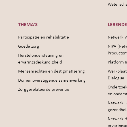
Wetenschap
THEMA’S
LEREND
Participatie en rehabilitatie
Netwerk V
Goede zorg
NIPA (Net
Producton
Herstelondersteuning en
ervaringsdeskundigheid
Platform I
Mensenrechten en destigmatisering
Werkplaat
Dialogue
Domeinoverstijgende samenwerking
Onderzoek
Zorggerelateerde preventie
en onders
Netwerk Le
gezondhei
Netwerk H
ervarings