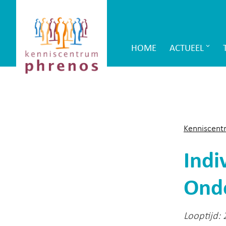
Site-
Kenniscentrum
header
Phrenos
HOME
ACTUEEL
Main
website
Navigation
Kenniscent
Indi
Onde
Looptijd: