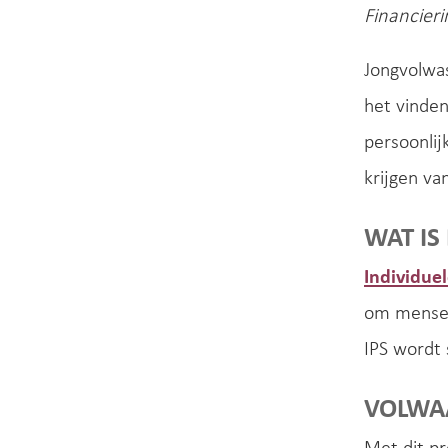
Financier
Jongvolwa
het vinden
persoonlij
krijgen va
WAT IS 
Individuel
om mensen
IPS wordt 
VOLWA