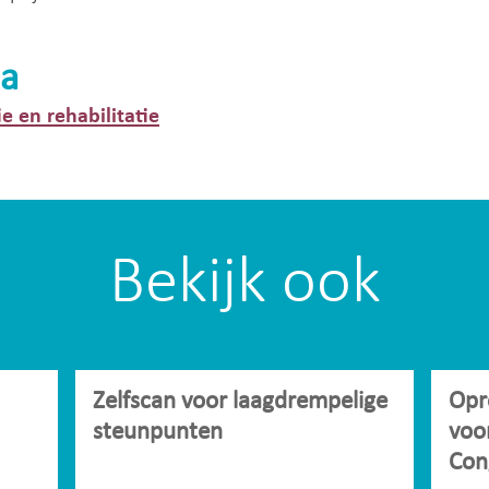
a
ie en rehabilitatie
Bekijk ook
Zelfscan voor laagdrempelige
Opr
steunpunten
voo
Con