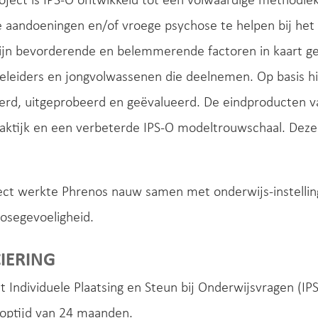
oject is IPS-O ontwikkeld tot een volwaardige methodi
 aandoeningen en/of vroege psychose te helpen bij het 
ijn bevorderende en belemmerende factoren in kaart ge
eleiders en jongvolwassenen die deelnemen. Op basis hi
rd, uitgeprobeerd en geëvalueerd. De eindproducten van
aktijk en een verbeterde IPS-O modeltrouwschaal. Deze 
oject werkte Phrenos nauw samen met onderwijs-instelli
osegevoeligheid.
IERING
t Individuele Plaatsing en Steun bij Onderwijsvragen (I
ooptijd van 24 maanden.