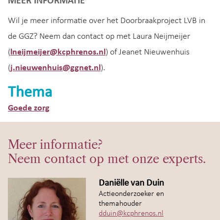
MEER INFORMATIE
Wil je meer informatie over het Doorbraakproject LVB in
de GGZ? Neem dan contact op met Laura Neijmeijer
(
lneijmeijer@kcphrenos.nl
) of Jeanet Nieuwenhuis
(
j.nieuwenhuis@ggnet.nl
).
Thema
Goede zorg
Meer informatie?
Neem contact op met onze experts.
Daniëlle van Duin
Actieonderzoeker en
themahouder
dduin@kcphrenos.nl