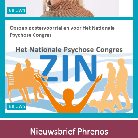
NIEUWS
Oproep postervoorstellen voor Het Nationale
Psychose Congres
NIEUWS
Site-
footer
Nieuwsbrief Phrenos