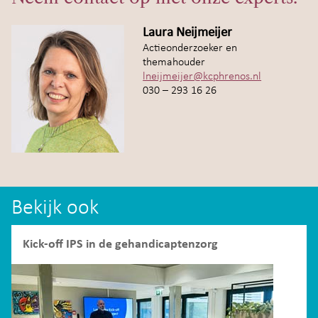
Laura Neijmeijer
Actieonderzoeker en
themahouder
lneijmeijer@kcphrenos.nl
030 – 293 16 26
Bekijk ook
Kick-off IPS in de gehandicaptenzorg