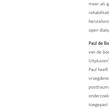
meer als g
rehabilita
herstelond
open dialo
Paul de B
van de bo
Uitpluizen
Paul heeft
vroegdetec
posttrauma
onderzoek
toegepast