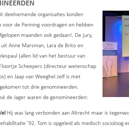
INEERDEN
uit deelnemende organisaties konden
n voor de Penning voordragen en hebben
afgelopen maanden ook gedaan!. De jury,
 uit Anne Marsman, Lara de Brito en
elespaul (allen lid van het bestuur van
Floortje Scheepers (directeur wetenschap
s) en Jaap van Weeghel zelf is met
gekomen tot drie genomineerden.
osé de Jager waren de genomineerden:
Wel
Hij was lang verbonden aan Altrecht maar is tegenwo
Rehabilitatie ’92. Tom is opgeleid als medisch socioloog