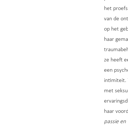
het proefs
van de on
op het geb
haar gemaa
traumabeha
ze heeft e
een psycho
intimiteit
met seksu
ervaringsd
haar voord
passie en