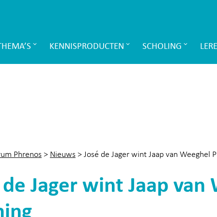
THEMA’S
KENNISPRODUCTEN
SCHOLING
LER
rum Phrenos
>
Nieuws
>
José de Jager wint Jaap van Weeghel 
 de Jager wint Jaap van
ning