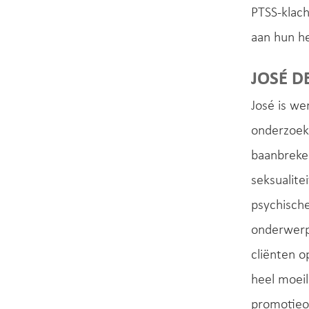
PTSS-klach
aan hun he
JOSÉ D
José is w
onderzoeke
baanbreke
seksualitei
psychische
onderwerp
cliënten o
heel moeil
promotieo