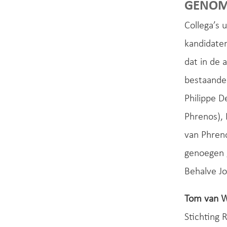
GENOM
Collega’s 
kandidate
dat in de 
bestaande
Philippe D
Phrenos), 
van Phreno
genoegen 
Behalve J
Tom van 
Stichting 