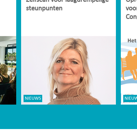
Zelfscan voor laagdrempelige
Opr
steunpunten
voo
Con
NIEUWS
NIEU