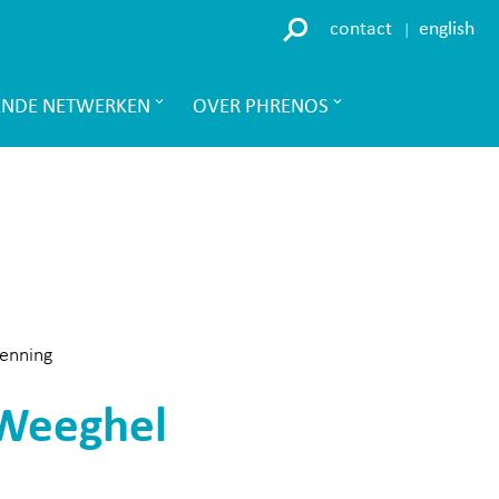
contact
english
ENDE NETWERKEN
OVER PHRENOS
Penning
 Weeghel