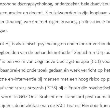
ezondheidszorgpsycholoog, onderzoeker, beleidsadviseur
tiecounselor en docent. Sleutelwoorden in zijn loopbaan zi
ersteuning, werken met eigen ervaring, professionele 
gue.
ont
Hij is als klinisch psycholoog en onderzoeker verbond
egbeelden van de behandelmethode “Gedachten Uitpluiz
” is een vorm van Cognitieve Gedragstherapie (CGt) voo
 baanbrekend onderzoek gedaan én werk verricht op het
tie en -interventie bij mensen met een hoog risico op 
tische stress-stoornis (PTSS) bij cliënten die psychotisc
 wordt in GGZ Oost Brabant een standaard posttraumatis
 tijdens de intakefase van de FACT-teams. Hierdoor kun