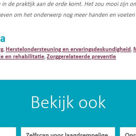
in de praktijk aan de orde komt. Het zou mooi zijn om
geven om het onderwerp nog meer handen en voeten te 
a
rg
Herstelondersteuning en ervaringsdeskundigheid
,
,
ie en rehabilitatie
Zorggerelateerde preventie
,
Bekijk ook