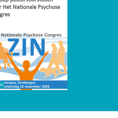
oep postervoorstellen
r Het Nationale Psychose
gres
WS