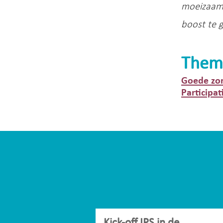
moeizaam 
boost te 
Them
Goede zo
Participat