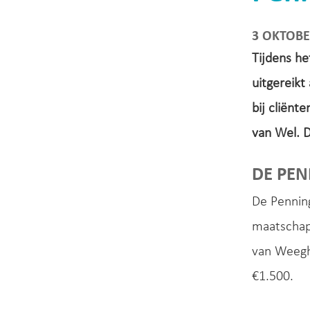
3 OKTOBE
Tijdens h
uitgereikt
bij cliën
van Wel. D
DE PE
De Penning
maatschapp
van Weeghe
€1.500.