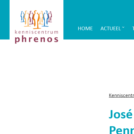
Site-
Kenniscentrum
header
Phrenos
HOME
ACTUEEL
Main
website
Navigation
Kenniscent
José
Pen