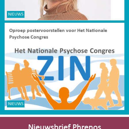
NIEUWS
Oproep postervoorstellen voor Het Nationale
Psychose Congres
NIEUWS
Site-
footer
Nieuwsbrief Phrenos