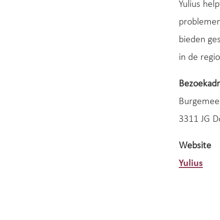
Yulius hel
problemen.
bieden ges
in de­ reg
Bezoekadr
Burgemees
3311 JG D
Website
Yulius