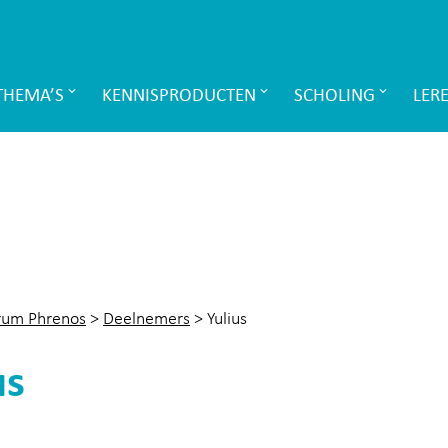
THEMA’S
KENNISPRODUCTEN
SCHOLING
LER
rum Phrenos
>
Deelnemers
>
Yulius
us