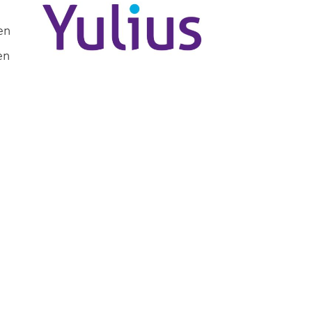
en
en