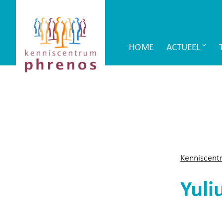
Site-
Kenniscentrum
header
Phrenos
HOME
ACTUEEL
Main
website
Navigation
Kenniscent
Yuli