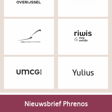
Site-
footer
Nieuwsbrief Phrenos