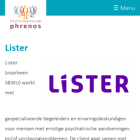
Site-
Kenniscentrum
☰ Menu
header
Phrenos
website
Lister
Lister
(voorheen
SBWU) werkt
met
gespecialiseerde begeleiders en ervaringsdeskundigen
voor mensen met ernstige psychiatrische aandoeningen
en/of verslavingsproblemen. De cliënt gaat samen met