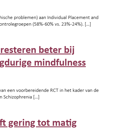
hische problemen) aan Individual Placement and
n controlegroepen (58%-60% vs. 23%-24%). […]
resteren beter bij
ngdurige mindfulness
 van een voorbereidende RCT in het kader van de
in Schizophrenia […]
t gering tot matig