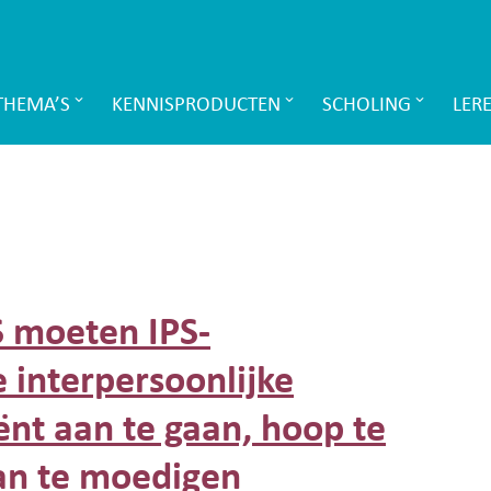
THEMA’S
KENNISPRODUCTEN
SCHOLING
LER
S moeten IPS-
e interpersoonlijke
nt aan te gaan, hoop te
aan te moedigen