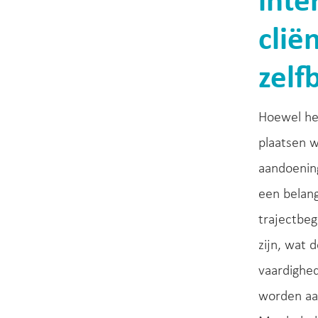
inte
clië
zelf
Hoewel het
plaatsen 
aandoening
een belang
trajectbe
zijn, wat 
vaardighed
worden aa