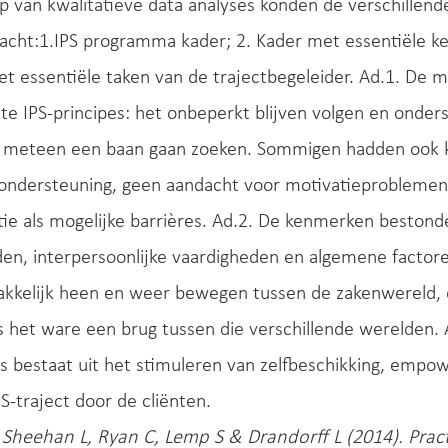
 van kwalitatieve data analyses konden de verschillend
acht:1.IPS programma kader; 2. Kader met essentiële ke
et essentiële taken van de trajectbegeleider. Ad.1. De
ste IPS-principes: het onbeperkt blijven volgen en onder
en meteen een baan gaan zoeken. Sommigen hadden ook kr
 ondersteuning, geen aandacht voor motivatieproblemen
tie als mogelijke barrières. Ad.2. De kenmerken bestonde
en, interpersoonlijke vaardigheden en algemene factore
kkelijk heen en weer bewegen tussen de zakenwereld, de
 het ware een brug tussen die verschillende werelden. A
s bestaat uit het stimuleren van zelfbeschikking, empow
S-traject door de cliënten.
 Sheehan L, Ryan C, Lemp S & Drandorff L (2014). Pract