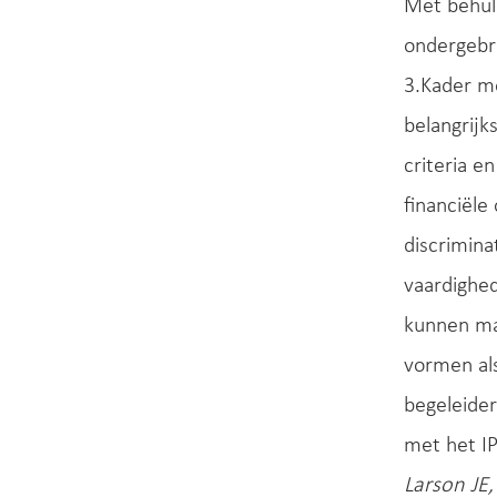
Met behulp
ondergebr
3.Kader m
belangrijk
criteria 
financiële
discrimina
vaardighed
kunnen ma
vormen als
begeleider
met het IP
Larson JE,