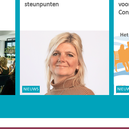
steunpunten
voo
Con
NIEUWS
NIEU