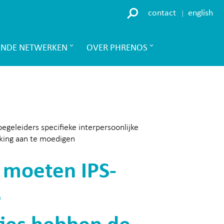
contact
english
ENDE NETWERKEN
OVER PHRENOS
egeleiders specifieke interpersoonlijke
kking aan te moedigen
S moeten IPS-
e