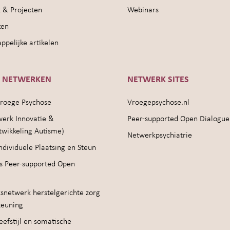
 & Projecten
Webinars
ken
pelijke artikelen
E NETWERKEN
NETWERK SITES
roege Psychose
Vroegepsychose.nl
werk Innovatie &
Peer-supported Open Dialogue
twikkeling Autisme)
Netwerkpsychiatrie
ndividuele Plaatsing en Steun
s Peer-supported Open
snetwerk herstelgerichte zorg
teuning
efstijl en somatische