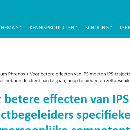
THEMA’S
KENNISPRODUCTEN
SCHOLING
LER
rum Phrenos
>
Voor betere effecten van IPS moeten IPS-trajectb
s hebben de cliënt aan te gaan, hoop te bieden en zelfbeschi
 betere effecten van IP
ectbegeleiders specifiek