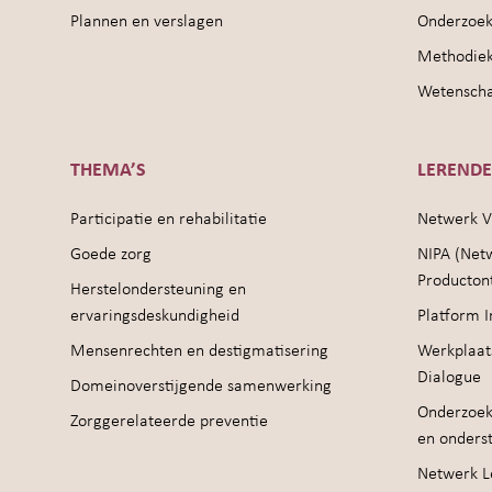
Plannen en verslagen
Onderzoek
Methodie
Wetenschap
THEMA’S
LEREND
Participatie en rehabilitatie
Netwerk V
Goede zorg
NIPA (Net
Producton
Herstelondersteuning en
ervaringsdeskundigheid
Platform I
Mensenrechten en destigmatisering
Werkplaat
Dialogue
Domeinoverstijgende samenwerking
Onderzoek
Zorggerelateerde preventie
en onders
Netwerk Le