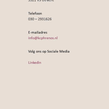
3521 VS Utrecht
Telefoon
030 – 2931626
E-mailadres
info@kcphrenos.nl
Volg ons op Sociale Media
Linkedin