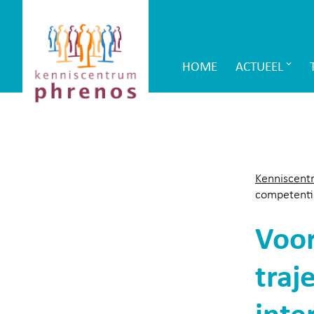
Site-
Kenniscentrum
header
Phrenos
HOME
ACTUEEL
Main
website
Navigation
Kenniscent
competentie
Voor
traj