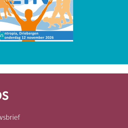
WS
os
wsbrief