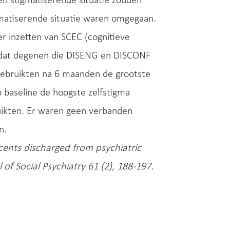
en stigmatiserende situatie zouden
atiserende situatie waren omgegaan.
r inzetten van SCEC (cognitieve
k dat degenen die DISENG en DISCONF
 gebruikten na 6 maanden de grootste
baseline de hoogste zelfstigma
ruikten. Er waren geen verbanden
n.
cents discharged from psychiatric
 of Social Psychiatry 61 (2), 188-197.