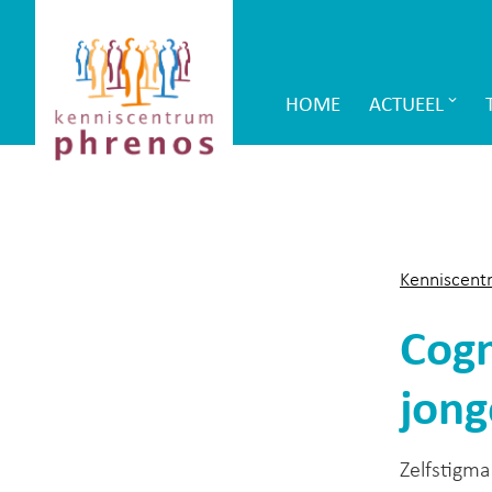
Site-
Kenniscentrum
header
Phrenos
HOME
ACTUEEL
Main
website
Navigation
Kenniscent
Cogn
jong
Zelfstigma