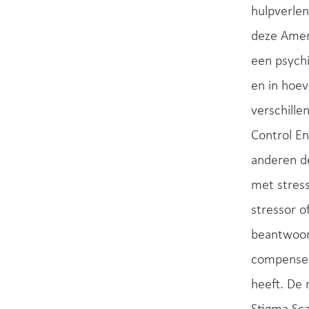
hulpverlen
deze Ameri
een psych
en in hoev
verschille
Control E
anderen de
met stress
stressor o
beantwoord
compenser
heeft. De