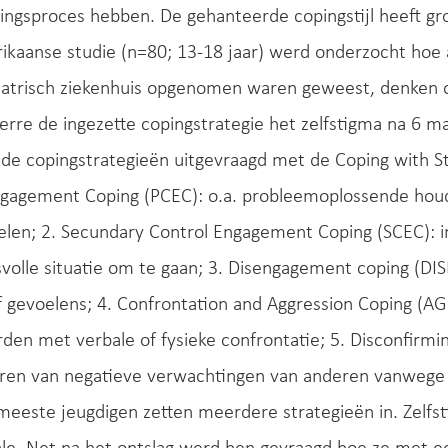
ingsproces hebben. De gehanteerde copingstijl heeft gro
kaanse studie (n=80; 13-18 jaar) werd onderzocht hoe ad
iatrisch ziekenhuis opgenomen waren geweest, denken 
erre de ingezette copingstrategie het zelfstigma na 6 m
nde copingstrategieën uitgevraagd met de Coping with S
ngagement Coping (PCEC): o.a. probleemoplossende houd
len; 2. Secundary Control Engagement Coping (SCEC): i
volle situatie om te gaan; 3. Disengagement coping (D
f gevoelens; 4. Confrontation and Aggression Coping (AG
en met verbale of fysieke confrontatie; 5. Disconfirmi
en van negatieve verwachtingen van anderen vanwege 
 meeste jeugdigen zetten meerdere strategieën in. Zelf