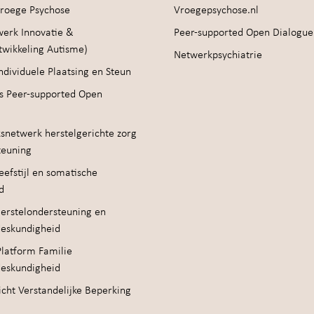
roege Psychose
Vroegepsychose.nl
werk Innovatie &
Peer-supported Open Dialogue
twikkeling Autisme)
Netwerkpsychiatrie
ndividuele Plaatsing en Steun
s Peer-supported Open
snetwerk herstelgerichte zorg
teuning
efstijl en somatische
d
erstelondersteuning en
deskundigheid
Platform Familie
deskundigheid
cht Verstandelijke Beperking