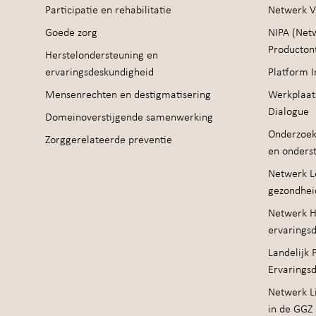
Participatie en rehabilitatie
Netwerk V
Goede zorg
NIPA (Net
Producton
Herstelondersteuning en
ervaringsdeskundigheid
Platform I
Mensenrechten en destigmatisering
Werkplaat
Dialogue
Domeinoverstijgende samenwerking
Onderzoek
Zorggerelateerde preventie
en onders
Netwerk Le
gezondhei
Netwerk H
ervarings
Landelijk 
Ervarings
Netwerk Li
in de GGZ