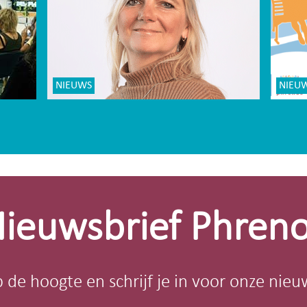
NIEUWS
NIEU
ieuwsbrief Phren
op de hoogte en schrijf je in voor onze nieu