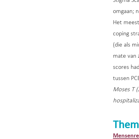
Stigma Sca
omgaan; n
Het meest 
coping st
(die als m
mate van 
scores had
tussen PC
Moses T (
hospitaliz
Them
Mensenrec