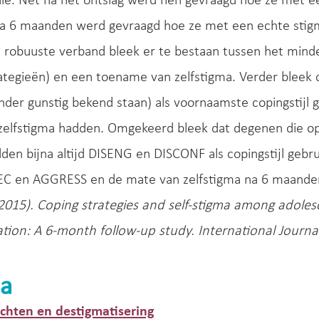
le. Net na het ontslag werd hen gevraagd hoe ze met e
a 6 maanden werd gevraagd hoe ze met een echte stigm
robuuste verband bleek er te bestaan tussen het minde
rategieën) en een toename van zelfstigma. Verder blee
inder gunstig bekend staan) als voornaamste copingstijl
zelfstigma hadden. Omgekeerd bleek dat degenen die op 
den bijna altijd DISENG en DISCONF als copingstijl geb
EC en AGGRESS en de mate van zelfstigma na 6 maande
2015). Coping strategies and self-stigma among adoles
ation: A 6-month follow-up study. International Journal
a
hten en destigmatisering