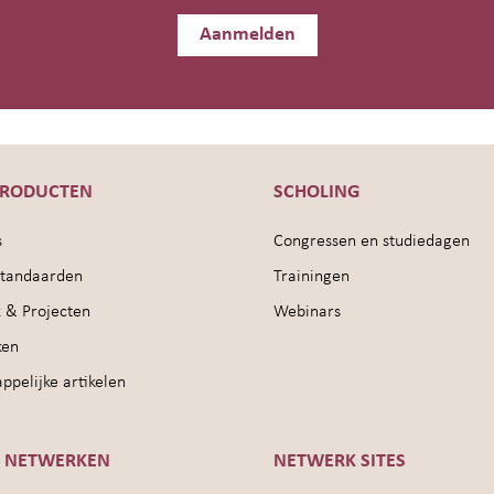
Aanmelden
PRODUCTEN
SCHOLING
s
Congressen en studiedagen
sstandaarden
Trainingen
 & Projecten
Webinars
ken
pelijke artikelen
E NETWERKEN
NETWERK SITES