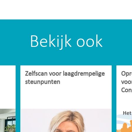
Bekijk ook
Zelfscan voor laagdrempelige
Opr
steunpunten
voo
Con