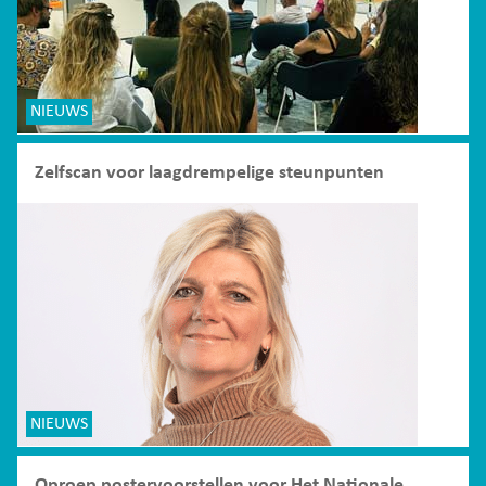
NIEUWS
Zelfscan voor laagdrempelige steunpunten
NIEUWS
Oproep postervoorstellen voor Het Nationale