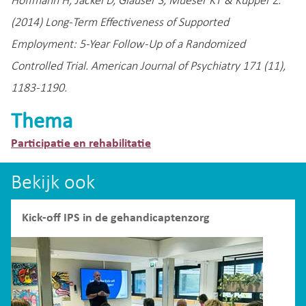
Hoffmann H, Jäckel D, Glauser S, Mueser KT & Kupper Z.
(2014) Long-Term Effectiveness of Supported
Employment: 5-Year Follow-Up of a Randomized
Controlled Trial. American Journal of Psychiatry 171 (11),
1183-1190.
Thema
Participatie en rehabilitatie
Bekijk ook
Kick-off IPS in de gehandicaptenzorg