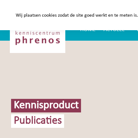
Site-
Kenniscentrum
header
Wij plaatsen cookies zodat de site goed werkt en te meten i
Phrenos
HOME
ACTUEEL
Main
website
Navigation
Kennisproduct
Publicaties