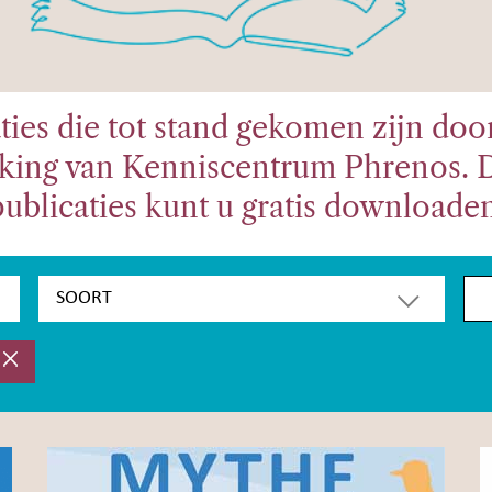
ties die tot stand gekomen zijn doo
ing van Kenniscentrum Phrenos. 
publicaties kunt u gratis downloaden
SOORT