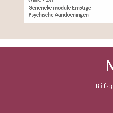
6 FEBRUARI 2018
Generieke module Ernstige
Psychische Aandoeningen
Site-
footer
N
Blijf 