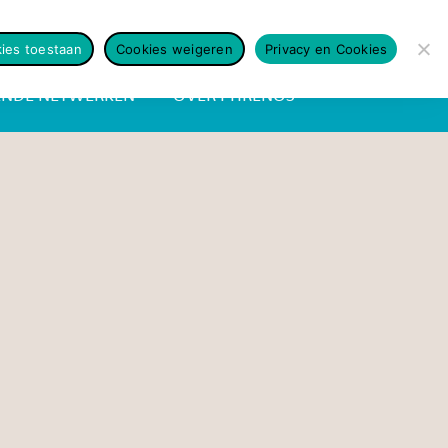
contact
english
ies toestaan
Cookies weigeren
Privacy en Cookies
ENDE NETWERKEN
OVER PHRENOS