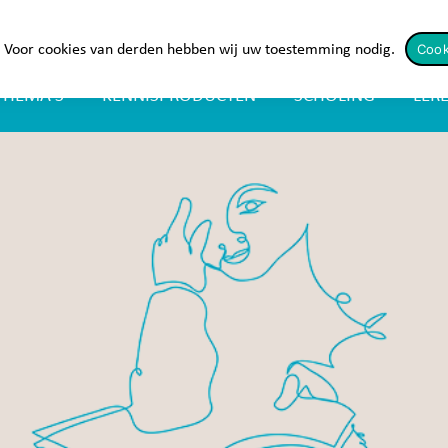
Cook
s. Voor cookies van derden hebben wij uw toestemming nodig.
THEMA’S
KENNISPRODUCTEN
SCHOLING
LER