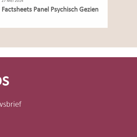
27 MEI 2014
Factsheets Panel Psychisch Gezien
os
wsbrief