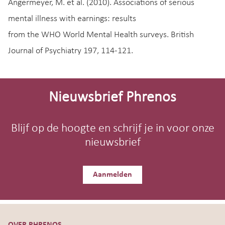
Angermeyer, M. et al. (2010). Associations of serious
mental illness with earnings: results
from the WHO World Mental Health surveys. British
Journal of Psychiatry 197, 114-121.
Site-
footer
Nieuwsbrief Phrenos
Blijf op de hoogte en schrijf je in voor onze
nieuwsbrief
Aanmelden