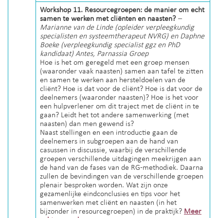
Workshop 11. Resourcegroepen: de manier om echt
samen te werken met cliënten en naasten?
–
Marianne van de Linde (opleider verpleegkundig
specialisten en systeemtherapeut NVRG) en Daphne
Boeke (verpleegkundig specialist ggz en PhD
kandidaat) Antes, Parnassia Groep
Hoe is het om geregeld met een groep mensen
(waaronder vaak naasten) samen aan tafel te zitten
en samen te werken aan hersteldoelen van de
cliënt? Hoe is dat voor de cliënt? Hoe is dat voor de
deelnemers (waaronder naasten)? Hoe is het voor
een hulpverlener om dit traject met de cliënt in te
gaan? Leidt het tot andere samenwerking (met
naasten) dan men gewend is?
Naast stellingen en een introductie gaan de
deelnemers in subgroepen aan de hand van
casussen in discussie, waarbij de verschillende
groepen verschillende uitdagingen meekrijgen aan
de hand van de fases van de RG-methodiek. Daarna
zullen de bevindingen van de verschillende groepen
plenair besproken worden. Wat zijn onze
gezamenlijke eindconclusies en tips voor het
samenwerken met cliënt en naasten (in het
bijzonder in resourcegroepen) in de praktijk?
Meer