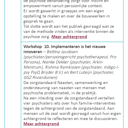
de psychose behandeling zorgt voor inzicht en
empowerment vanuit persoonlijke context.
Er wordt gewerkt in groepjes om een eigen
opstelling te maken en over de bouwwerken in
gesprek te gaan.
Tot slotte wordt aan het publiek gevraagd wat ze
van de methode vinden als interventie binnen de
psychose zorg.
Meer achtergrond
Workshop 10. Implementeren is het nieuwe
innoveren
– Bettina Jacobsen
(psychiater/persoonsgericht psychotherapeut, Pro
Persona), Nienke Dekker (psychiater, Arkin-
Mentrum), Rishma Ramkisoen (psychiater, Indigo I-
psy PsyQ Brijder B.V.) en Bert Luteijn (psychiater,
GGZ Rivierduinen)
De zorgstandaard Naasten, samenwerking en
ondersteuning van naasten van mensen met
psychische problematiek, in de praktijk.
Na een inleiding over de zorgstandaard vertellen
vier psychiaters iets over hun familie-interventies
tegen de achtergrond van de zorgstandaard. Aan
mensen uit de zaal wordt gevraagd vanuit hun eigen
achtergrond te reflecteren en mee te discussiëren.
Meer achtergrond