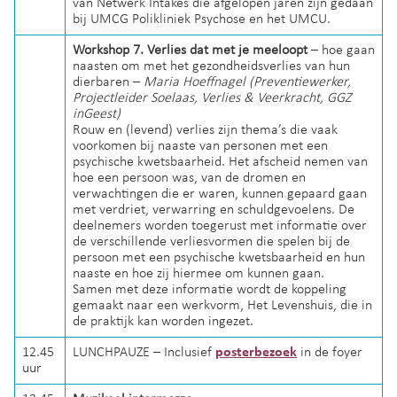
van Netwerk Intakes die afgelopen jaren zijn gedaan
bij UMCG Polikliniek Psychose en het UMCU.
Workshop 7. Verlies dat met je meeloopt
– hoe gaan
naasten om met het gezondheidsverlies van hun
dierbaren –
Maria Hoeffnagel (Preventiewerker,
Projectleider Soelaas, Verlies & Veerkracht, GGZ
inGeest)
Rouw en (levend) verlies zijn thema’s die vaak
voorkomen bij naaste van personen met een
psychische kwetsbaarheid. Het afscheid nemen van
hoe een persoon was, van de dromen en
verwachtingen die er waren, kunnen gepaard gaan
met verdriet, verwarring en schuldgevoelens. De
deelnemers worden toegerust met informatie over
de verschillende verliesvormen die spelen bij de
persoon met een psychische kwetsbaarheid en hun
naaste en hoe zij hiermee om kunnen gaan.
Samen met deze informatie wordt de koppeling
gemaakt naar een werkvorm, Het Levenshuis, die in
de praktijk kan worden ingezet.
12.45
LUNCHPAUZE – Inclusief
posterbezoek
in de foyer
uur