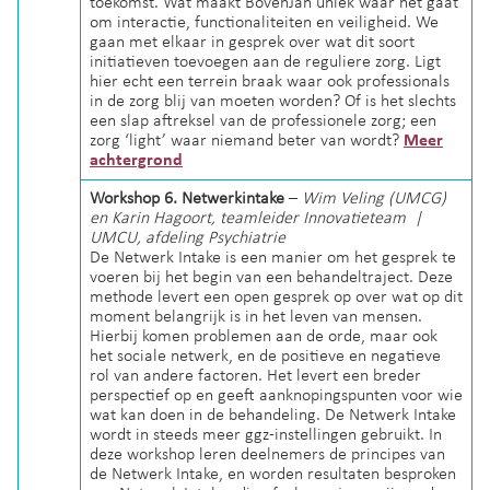
toekomst. Wat maakt BovenJan uniek waar het gaat
om interactie, functionaliteiten en veiligheid. We
gaan met elkaar in gesprek over wat dit soort
initiatieven toevoegen aan de reguliere zorg. Ligt
hier echt een terrein braak waar ook professionals
in de zorg blij van moeten worden? Of is het slechts
een slap aftreksel van de professionele zorg; een
zorg ‘light’ waar niemand beter van wordt?
Meer
achtergrond
Workshop 6
. Netwerkintake
–
Wim Veling (UMCG)
en Karin Hagoort, teamleider Innovatieteam |
UMCU, afdeling Psychiatrie
De Netwerk Intake is een manier om het gesprek te
voeren bij het begin van een behandeltraject. Deze
methode levert een open gesprek op over wat op dit
moment belangrijk is in het leven van mensen.
Hierbij komen problemen aan de orde, maar ook
het sociale netwerk, en de positieve en negatieve
rol van andere factoren. Het levert een breder
perspectief op en geeft aanknopingspunten voor wie
wat kan doen in de behandeling. De Netwerk Intake
wordt in steeds meer ggz-instellingen gebruikt. In
deze workshop leren deelnemers de principes van
de Netwerk Intake, en worden resultaten besproken