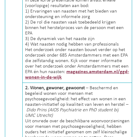
In deze korte presentatie komen alvast enkele
(voorlopige) resultaten aan bod:
1) Ervaringen van naasten met het bieden van
ondersteuning en informele zorg
2) De rol die naasten vaak toebedeeld krijgen
binnen het herstelproces van de persoon met een
EPA
3) De dynamiek van het naaste zijn
4) Wat naasten nodig hebben van professionals
Het onderzoek onder naasten bouwt verder op het
onderzoek onder 685 Amsterdammers met een EPA
die zelfstandig wonen. Kijk voor meer informatie
over het onderzoek onder Amsterdammers met een
EPA én hun naasten:
magazines.amsterdam.nl/ggd-
wonen-in-de-wijk
2. Wonen, gewoner, gewoonst
– Beschermd en
begeleid wonen voor mensen met
psychosegevoeligheid: het effect van wonen in een
naasten-initiatief op kwaliteit van leven en herstel –
Dido Prins (AIOS Psychiatrie en PhD student bij
UMC Utrecht)
Uit onvrede over de beschikbare woonvoorzieningen
voor mensen met psychosegevoeligheid, hebben
ouders het initiatief genomen om zelf kleinschalige