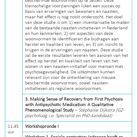
beschermde woonvormen op te zetten. Deze
kleinschalige voorzieningen lijken een succes op
basis van ervaringen van bewoners en naasten,
maar het effect is nog nooit onderzocht. Het doel
van deze studie is om 1) een inventarisatie te maken
van de bestaande naasten-initiatieven in Nederland
en hun kenmerken, 2) om aspecten van deze
woonvormen te identificeren die bijdragen aan
herstel en kwaliteit van leven, en 3) om inzicht te
krijgen in de ervaringen van naasten. Deze studie
zal de eerste resultaten leveren ten aanzien van het
effect op herstel en kwaliteit van leven van het
wonen in een naasten-initiatief voor mensen met
psychosegevoeligheid. De uitkomsten kunnen
relevant zijn voor de ontwikkeling van nieuwe
beschermde woonvormen, zowel naasten-
initiatieven als reguliere woonvormen.
3.
Making Sense of Recovery from First Psychosis
with Antipsychotic Medication: A Qualitative
Phenomenological Study
–
Stéphanie Dijkstra (GZ-
psycholoog i.o. Specialist en PhD-kandidaat)
11.45
Workshopronde I
uur