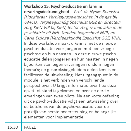
Workshop 13. Psycho-educatie en familie
ervaringsdeskundigheid
–
Prof. dr. Nynke Boonstra
(Hoogleraar Verplegingswetenschap in de ggz bij
UMCU, Verpleegkundig Specialist GGZ en directeur
zorg KieN VIP bij KieN, lector Zorg & Innovatie in de
psychiatrie bij NHL Stenden hogeschool NVP) en
Carla Elzinga (Verpleegkundig Specialist GGZ, VNN)
In deze workshop maakt u kennis met de nieuwe
psycho-educatie voor jongeren met een vroege
psychose en hun naasten. In deze nieuwe psycho-
educatie delen jongeren en hun naasten in negen
bijeenkomsten eigen ervaringen rondom negen
thema’s; de gespreksbegeleiders delen kennis en
faciliteren de uitwisseling. Het uitgangspunt in de
module is het verbinden van verschillende
perspectieven. U krijgt informatie over hoe deze
opzet tot stand is gekomen en over de eerste
ervaringen van twee pilots. Na een korte oefening
uit de psycho-educatie volgt een uitwisseling over
de betekenis van de psycho-educatie voor de
praktijk van herstelondersteuning en belangrijke
elementen voor implementatie.
15.30
PAUZE