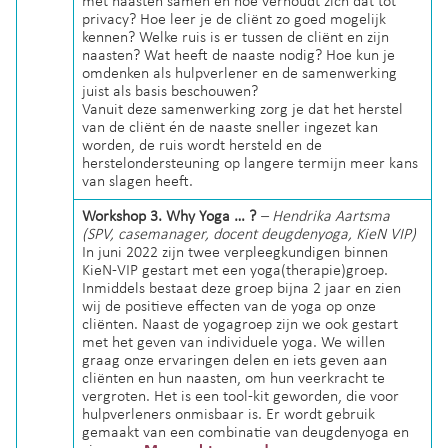
met naasten samen en hoe verhoudt zich dat tot
privacy? H
oe leer je de cliënt zo goed mogelijk
kennen? W
elke ruis is er tussen de cliënt en zijn
naasten? W
at heeft de naaste nodig? H
oe kun je
omdenken als hulpverlener en de samenwerking
juist als basis beschouwen?
Vanuit deze samenwerking zorg je dat het herstel
van de cliënt én de naaste sneller ingezet kan
worden, de ruis wordt hersteld en de
herstelondersteuning op langere termijn meer kans
van slagen heeft.
Workshop 3. Why Yoga … ?
– Hendrika Aartsma
(SPV, casemanager, docent deugdenyoga, KieN VIP)
In juni 2022 zijn twee verpleegkundigen binnen
KieN-VIP gestart met een yoga(therapie)groep.
Inmiddels bestaat deze groep bijna 2 jaar en zien
wij de positieve effecten van de yoga op onze
cliënten. Naast de yogagroep zijn we ook gestart
met het geven van individuele yoga. We willen
graag onze ervaringen delen en iets geven aan
cliënten en hun naasten, om hun veerkracht te
vergroten. Het is een tool-kit geworden, die voor
hulpverleners onmisbaar is. Er wordt gebruik
gemaakt van een combinatie van deugdenyoga en