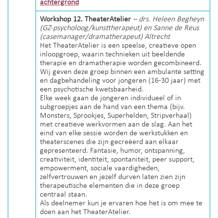
achtergrond
Workshop 12. TheaterAtelier
– drs. Heleen Begheyn
(GZ-psycholoog/kunsttherapeut) en Sanne de Reus
(casemanager/dramatherapeut) Altrecht
Het TheaterAtelier is een speelse, creatieve open
inloopgroep, waarin technieken uit beeldende
therapie en dramatherapie worden gecombineerd.
Wij geven deze groep binnen een ambulante setting
en dagbehandeling voor jongeren (16-30 jaar) met
een psychotische kwetsbaarheid.
Elke week gaan de jongeren individueel of in
subgroepjes aan de hand van een thema (bijv.
Monsters, Sprookjes, Superhelden, Stripverhaal)
met creatieve werkvormen aan de slag. Aan het
eind van elke sessie worden de werkstukken en
theaterscenes die zijn gecreëerd aan elkaar
gepresenteerd. Fantasie, humor, ontspanning,
creativiteit, identiteit, spontaniteit, peer support,
empowerment, sociale vaardigheden,
zelfvertrouwen en jezelf durven laten zien zijn
therapeutische elementen die in deze groep
centraal staan.
Als deelnemer kun je ervaren hoe het is om mee te
doen aan het TheaterAtelier.