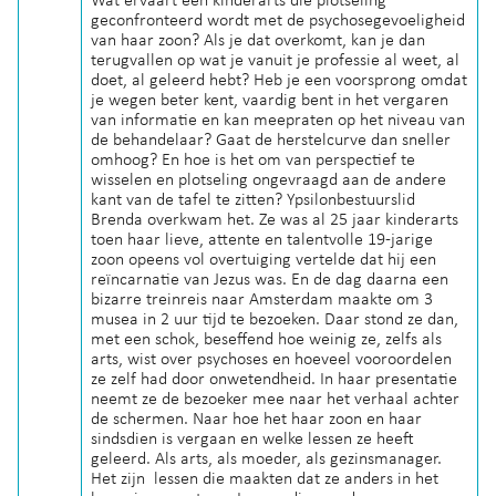
Wat ervaart een kinderarts die plotseling
geconfronteerd wordt met de psychosegevoeligheid
van haar zoon? Als je dat overkomt, kan je dan
terugvallen op wat je vanuit je professie al weet, al
doet, al geleerd hebt? Heb je een voorsprong omdat
je wegen beter kent, vaardig bent in het vergaren
van informatie en kan meepraten op het niveau van
de behandelaar? Gaat de herstelcurve dan sneller
omhoog? En hoe is het om van perspectief te
wisselen en plotseling ongevraagd aan de andere
kant van de tafel te zitten? Ypsilonbestuurslid
Brenda overkwam het. Ze was al 25 jaar kinderarts
toen haar lieve, attente en talentvolle 19-jarige
zoon opeens vol overtuiging vertelde dat hij een
reïncarnatie van Jezus was. En de dag daarna een
bizarre treinreis naar Amsterdam maakte om 3
musea in 2 uur tijd te bezoeken. Daar stond ze dan,
met een schok, beseffend hoe weinig ze, zelfs als
arts, wist over psychoses en hoeveel vooroordelen
ze zelf had door onwetendheid. In haar presentatie
neemt ze de bezoeker mee naar het verhaal achter
de schermen. Naar hoe het haar zoon en haar
sindsdien is vergaan en welke lessen ze heeft
geleerd. Als arts, als moeder, als gezinsmanager.
Het zijn lessen die maakten dat ze anders in het