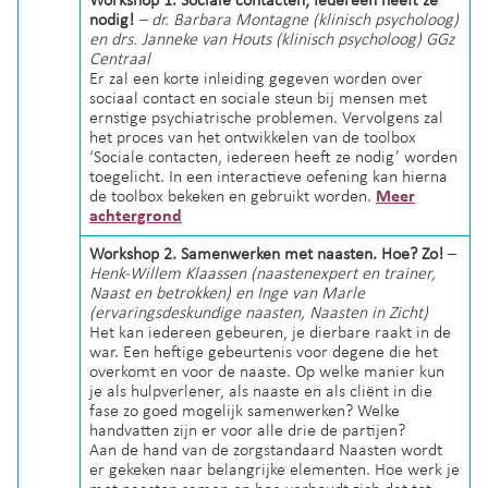
Workshop 1. Sociale contacten; Iedereen heeft ze
nodig!
– dr. Barbara Montagne (klinisch psycholoog)
en drs. Janneke van Houts (klinisch psycholoog) GGz
Centraal
Er zal een korte inleiding gegeven worden over
sociaal contact en sociale steun bij mensen met
ernstige psychiatrische problemen. Vervolgens zal
het proces van het ontwikkelen van de toolbox
‘Sociale contacten, iedereen heeft ze nodig’ worden
toegelicht. In een interactieve oefening kan hierna
de toolbox bekeken en gebruikt worden.
Meer
achtergrond
Workshop 2. Samenwerken met naasten. Hoe? Zo!
–
Henk-Willem Klaassen (naastenexpert en trainer,
Naast en betrokken) en Inge van Marle
(ervaringsdeskundige naasten, Naasten in Zicht)
Het kan iedereen gebeuren, je dierbare raakt in de
war. Een heftige gebeurtenis voor degene die het
overkomt en voor de naaste. Op welke manier kun
je als hulpverlener, als naaste en als cliënt in die
fase zo goed mogelijk samenwerken? Welke
handvatten zijn er voor alle drie de partijen?
Aan de hand van de zorgstandaard Naasten wordt
er gekeken naar belangrijke elementen. H
oe werk je