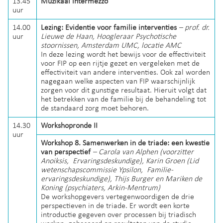
13.45
Muzikaal intermezzo
uur
14.00
Lezing: Evidentie voor familie interventies
– prof. dr.
uur
Lieuwe de Haan, Hoogleraar Psychotische
stoornissen, Amsterdam UMC, locatie AMC
In deze lezing wordt het bewijs voor de effectiviteit
voor FIP op een rijtje gezet en vergeleken met de
effectiviteit van andere interventies. Ook zal worden
nagegaan welke aspecten van FIP waarschijnlijk
zorgen voor dit gunstige resultaat. Hieruit volgt dat
het betrekken van de familie bij de behandeling tot
de standaard zorg moet behoren.
14.30
Workshopronde II
uur
Workshop 8. Samenwerken in de triade: een kwestie
van perspectief
– Carola van Alphen (voorzitter
Anoiksis, Ervaringsdeskundige), Karin Groen (Lid
wetenschapscommissie Ypsilon, Familie-
ervaringsdeskundige), Thijs Burger en Mariken de
Koning (psychiaters, Arkin-Mentrum)
De workshopgevers vertegenwoordigen de drie
perspectieven in de triade. Er wordt een korte
introductie gegeven over processen bij triadisch