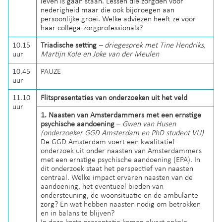
leven is gaan staan. Lessen die zorgden voor
nederigheid maar die ook bijdroegen aan
persoonlijke groei. Welke adviezen heeft ze voor
haar collega-zorgprofessionals?
10.15
Triadische setting
– driegesprek met Tine Hendriks,
uur
Martijn Kole en Joke van der Meulen
10.45
PAUZE
uur
11.10
Flitspresentaties van onderzoeken uit het veld
uur
1.
Naasten van Amsterdammers met een ernstige
psychische aandoening
–
Gwen van Husen
(onderzoeker GGD Amsterdam en PhD student VU)
De GGD Amsterdam voert een kwalitatief
onderzoek uit onder naasten van Amsterdammers
met een ernstige psychische aandoening (EPA). In
dit onderzoek staat het perspectief van naasten
centraal. Welke impact ervaren naasten van de
aandoening, het eventueel bieden van
ondersteuning, de woonsituatie en de ambulante
zorg? En wat hebben naasten nodig om betrokken
en in balans te blijven?