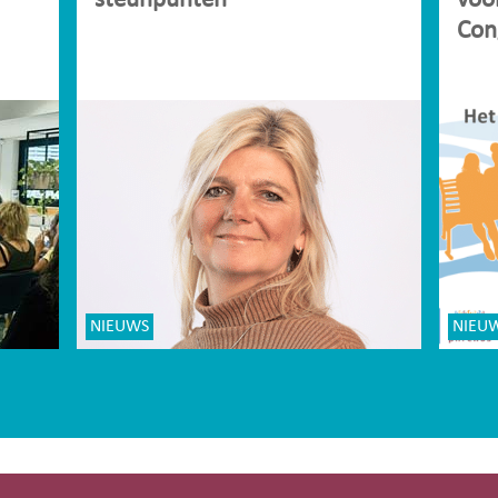
steunpunten
voo
Con
NIEUWS
NIEU