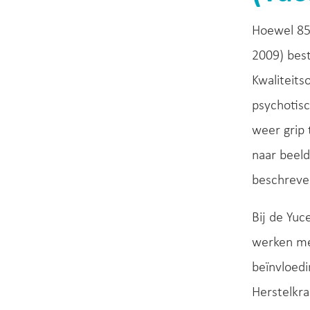
Hoewel 85%
2009) bes
Kwaliteits
psychotisc
weer grip 
naar beeld
beschreven
Bij de Yuc
werken met
beïnvloedi
Herstelkra