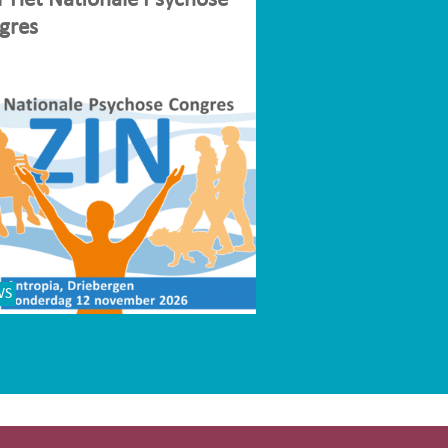
r Het Nationale Psychose
gres
WS