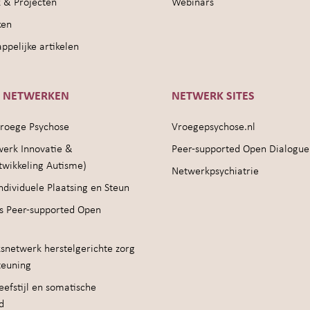
 & Projecten
Webinars
ken
pelijke artikelen
E NETWERKEN
NETWERK SITES
roege Psychose
Vroegepsychose.nl
werk Innovatie &
Peer-supported Open Dialogue
twikkeling Autisme)
Netwerkpsychiatrie
ndividuele Plaatsing en Steun
s Peer-supported Open
snetwerk herstelgerichte zorg
teuning
efstijl en somatische
d