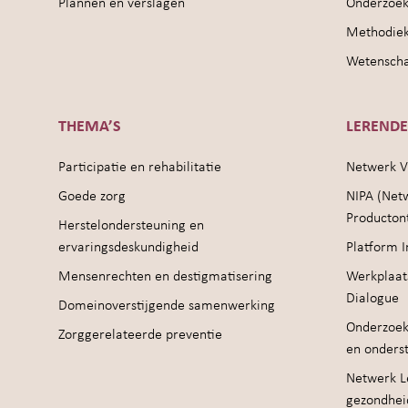
Plannen en verslagen
Onderzoek
Methodie
Wetenschap
THEMA’S
LEREND
Participatie en rehabilitatie
Netwerk V
Goede zorg
NIPA (Net
Producton
Herstelondersteuning en
ervaringsdeskundigheid
Platform I
Mensenrechten en destigmatisering
Werkplaat
Dialogue
Domeinoverstijgende samenwerking
Onderzoek
Zorggerelateerde preventie
en onders
Netwerk Le
gezondhei