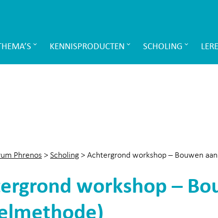
THEMA’S
KENNISPRODUCTEN
SCHOLING
LER
rum Phrenos
>
Scholing
>
Achtergrond workshop – Bouwen aan 
ergrond workshop – Bo
celmethode)