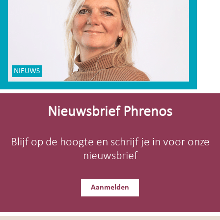
NIEUWS
Site-
footer
Nieuwsbrief Phrenos
Blijf op de hoogte en schrijf je in voor onze
nieuwsbrief
Aanmelden