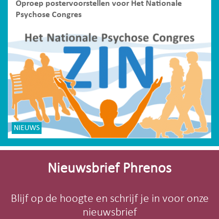
Oproep postervoorstellen voor Het Nationale
Psychose Congres
NIEUWS
Site-
footer
Nieuwsbrief Phrenos
Blijf op de hoogte en schrijf je in voor onze
nieuwsbrief