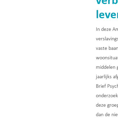
verb
leve
In deze A
verslaving
vaste baa
woonsituat
middelen 
jaarlijks 
Brief Psyc
onderzoek 
deze groep
dan de ni