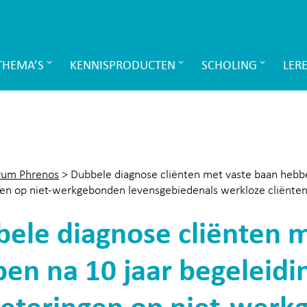
THEMA’S
KENNISPRODUCTEN
SCHOLING
LER
rum Phrenos
>
Dubbele diagnose cliënten met vaste baan hebben
en op niet-werkgebonden levensgebiedenals werkloze cliënte
ele diagnose cliënten 
en na 10 jaar begeleidin