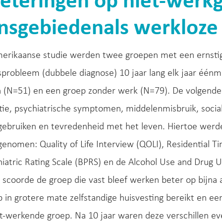
eteringen op niet-wer
nsgebiedenals werkloze 
merikaanse studie werden twee groepen met een ernstig
sprobleem (dubbele diagnose) 10 jaar lang elk jaar één
n (N=51) en een groep zonder werk (N=79). De volgend
ie, psychiatrische symptomen, middelenmisbruik, socia
gebruiken en tevredenheid met het leven. Hiertoe wer
afgenomen: Quality of Life Interview (QOLI), Residential 
hiatric Rating Scale (BPRS) en de Alcohol Use and Drug Us
scoorde de groep die vast bleef werken beter op bijna a
 in grotere mate zelfstandige huisvesting bereikt en e
et-werkende groep. Na 10 jaar waren deze verschillen 