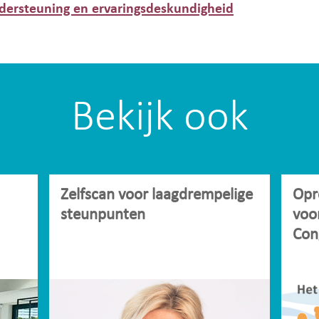
dersteuning en ervaringsdeskundigheid
Bekijk ook
Zelfscan voor laagdrempelige
Opr
steunpunten
voo
Con