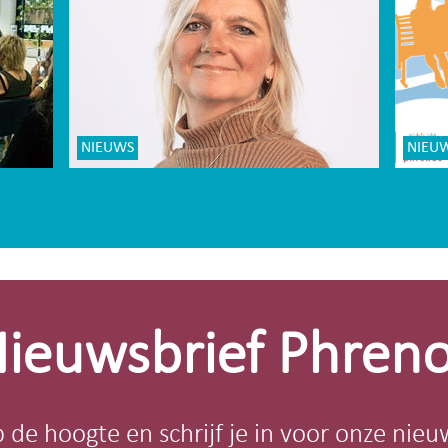
NIEUWS
NIEU
ieuwsbrief Phren
op de hoogte en schrijf je in voor onze nieu