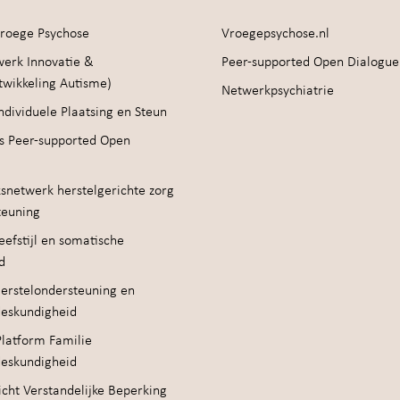
roege Psychose
Vroegepsychose.nl
werk Innovatie &
Peer-supported Open Dialogue
twikkeling Autisme)
Netwerkpsychiatrie
ndividuele Plaatsing en Steun
s Peer-supported Open
snetwerk herstelgerichte zorg
teuning
efstijl en somatische
d
erstelondersteuning en
deskundigheid
Platform Familie
deskundigheid
cht Verstandelijke Beperking