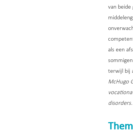
van beide
middelenge
onverwacht
competenti
als een af
sommigen 
terwijl bi
McHugo GJ
vocationa
disorders.
Them