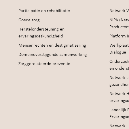
Participatie en rehabilitatie
Netwerk V
Goede zorg
NIPA (Net
Producton
Herstelondersteuning en
ervaringsdeskundigheid
Platform I
Mensenrechten en destigmatisering
Werkplaat
Dialogue
Domeinoverstijgende samenwerking
Onderzoek
Zorggerelateerde preventie
en onders
Netwerk Le
gezondhei
Netwerk H
ervarings
Landelijk 
Ervarings
Netwerk Li