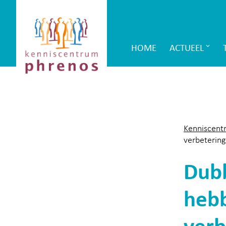
Site-
Kenniscentrum
header
Phrenos
HOME
ACTUEEL
Main
website
Navigation
Kenniscent
verbetering
Dubb
hebb