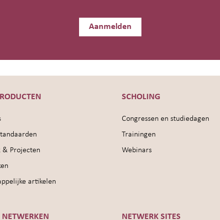
Aanmelden
PRODUCTEN
SCHOLING
s
Congressen en studiedagen
sstandaarden
Trainingen
 & Projecten
Webinars
ken
pelijke artikelen
E NETWERKEN
NETWERK SITES