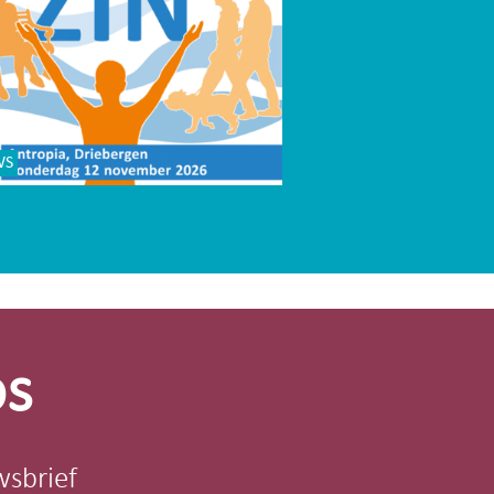
WS
os
wsbrief