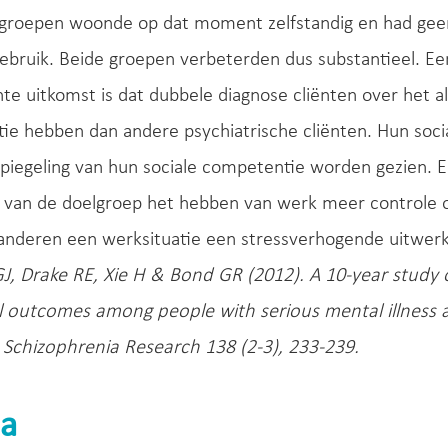
 groepen woonde op dat moment zelfstandig en had ge
bruik. Beide groepen verbeterden dus substantieel. Ee
e uitkomst is dat dubbele diagnose cliënten over het a
e hebben dan andere psychiatrische cliënten. Hun socia
spiegeling van hun sociale competentie worden gezien. E
van de doelgroep het hebben van werk meer controle
j anderen een werksituatie een stressverhogende uitwerk
, Drake RE, Xie H & Bond GR (2012). A 10-year study
l outcomes among people with serious mental illness 
 Schizophrenia Research 138 (2-3), 233-239.
a