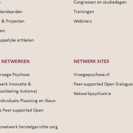
s
Congressen en studiedagen
sstandaarden
Trainingen
 & Projecten
Webinars
ken
pelijke artikelen
E NETWERKEN
NETWERK SITES
roege Psychose
Vroegepsychose.nl
werk Innovatie &
Peer-supported Open Dialogue
twikkeling Autisme)
Netwerkpsychiatrie
ndividuele Plaatsing en Steun
s Peer-supported Open
snetwerk herstelgerichte zorg