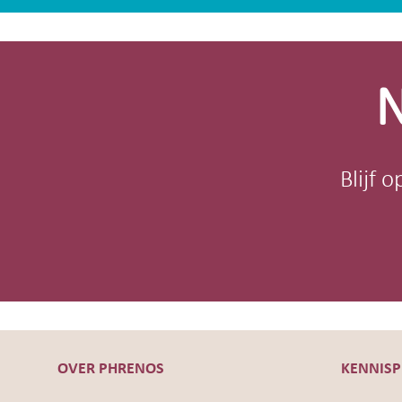
Site-
footer
N
Blijf 
OVER PHRENOS
KENNIS