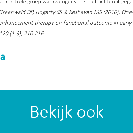
De controle groep was overigens ook niet achteruit gega
Greenwald DP, Hogarty SS & Keshavan MS (2010). One-ye
 enhancement therapy on functional outcome in early 
20 (1-3), 210-216.
a
Bekijk ook