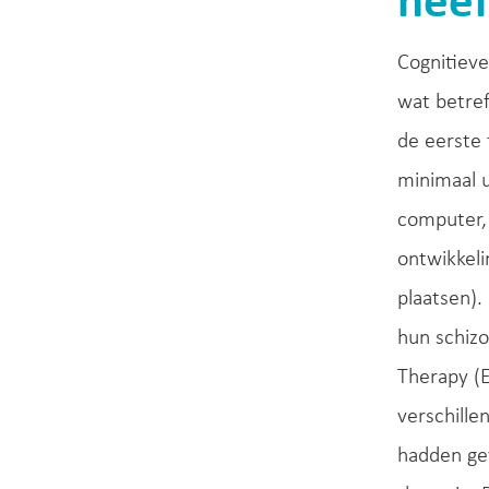
heef
Cognitieve
wat betref
de eerste 
minimaal 
computer, 
ontwikkeli
plaatsen).
hun schizo
Therapy (
verschille
hadden gev