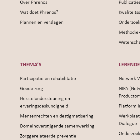
Over Phrenos
Publicatie
Wat doet Phrenos?
Kwaliteit
Plannen en verslagen
Onderzoek
Methodie
Wetenschap
THEMA’S
LEREND
Participatie en rehabilitatie
Netwerk V
Goede zorg
NIPA (Net
Producton
Herstelondersteuning en
ervaringsdeskundigheid
Platform I
Mensenrechten en destigmatisering
Werkplaat
Dialogue
Domeinoverstijgende samenwerking
Onderzoek
Zorggerelateerde preventie