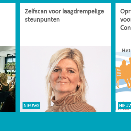
Zelfscan voor laagdrempelige
Opr
steunpunten
voo
Con
NIEUWS
NIEU