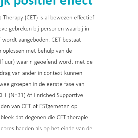
k positief effect
 Therapy (CET) is al bewezen effectief
eve gebreken bij personen waarbij in
ET wordt aangeboden. CET bestaat
n oplossen met behulp van de
alf uur) waarin geoefend wordt met de
edrag van ander in context kunnen
wee groepen in de eerste fase van
CET (N=31) òf Enriched Supportive
adden van CET of ESTgemeten op
 bleek dat degenen die CET-therapie
 scores hadden als op het einde van de