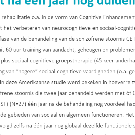
t na één jaar nog duidelij
 rehabilitatie o.a. in de vorm van Cognitive Enhancement
t het verbeteren van neurocognitieve en sociaal-cogniti
fase van de behandeling van de schizofrene stoornis C
uit 60 uur training van aandacht, geheugen en probleme
plus sociaal-cognitieve groepstherapie (45 keer anderh
ng van “hogere” sociaal-cognitieve vaardigheden (o.a. g
 In deze Amerikaanse studie werd bekeken in hoeverre t
frene stoornis die twee jaar behandeld werden met òf 
EST) (N=27) één jaar na de behandeling nog voordeel h
nde gebieden van sociaal en algemeen functioneren. Het
olgd zelfs na één jaar nog globaal dezelfde functionele