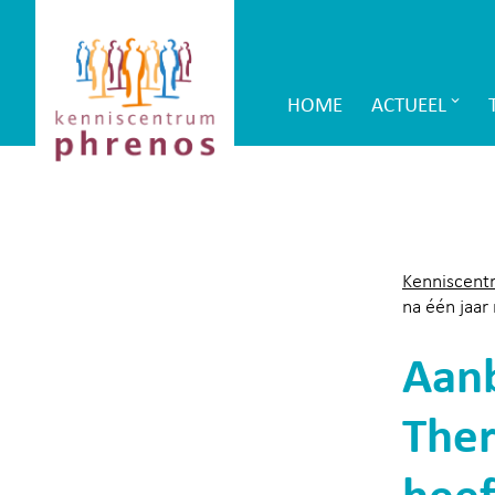
Site-
Kenniscentrum
header
Phrenos
HOME
ACTUEEL
Main
website
Navigation
Kenniscent
na één jaar 
Aanb
Ther