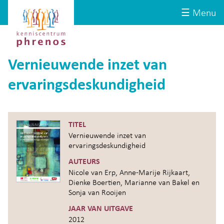
Site-
Kenniscentrum
☰ Menu
header
Phrenos
website
Vernieuwende inzet van
ervaringsdeskundigheid
TITEL
Vernieuwende inzet van
ervaringsdeskundigheid
AUTEURS
Nicole van Erp, Anne-Marije Rijkaart,
Dienke Boertien, Marianne van Bakel en
Sonja van Rooijen
JAAR VAN UITGAVE
2012