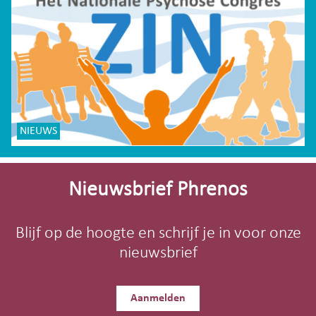
NIEUWS
Site-
footer
Nieuwsbrief Phrenos
Blijf op de hoogte en schrijf je in voor onze
nieuwsbrief
Aanmelden