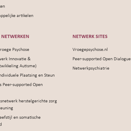
ken
pelijke artikelen
E NETWERKEN
NETWERK SITES
roege Psychose
Vroegepsychose.nl
werk Innovatie &
Peer-supported Open Dialogue
twikkeling Autisme)
Netwerkpsychiatrie
ndividuele Plaatsing en Steun
s Peer-supported Open
snetwerk herstelgerichte zorg
teuning
efstijl en somatische
d