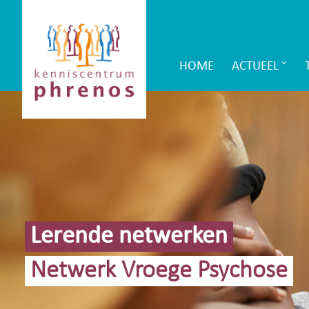
Site-
Kenniscentrum
header
Phrenos
HOME
ACTUEEL
Main
website
Navigation
Lerende netwerken
Netwerk Vroege Psychose