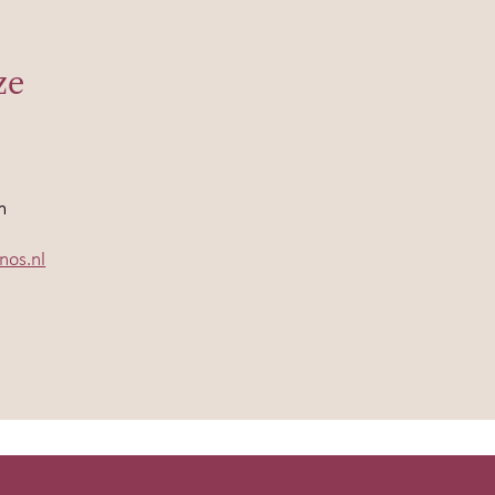
ze
n
nos.nl