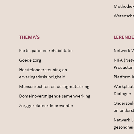
Methodie
Wetenschap
THEMA’S
LEREND
Participatie en rehabilitatie
Netwerk V
Goede zorg
NIPA (Net
Producton
Herstelondersteuning en
ervaringsdeskundigheid
Platform I
Mensenrechten en destigmatisering
Werkplaat
Dialogue
Domeinoverstijgende samenwerking
Onderzoek
Zorggerelateerde preventie
en onders
Netwerk Le
gezondhei