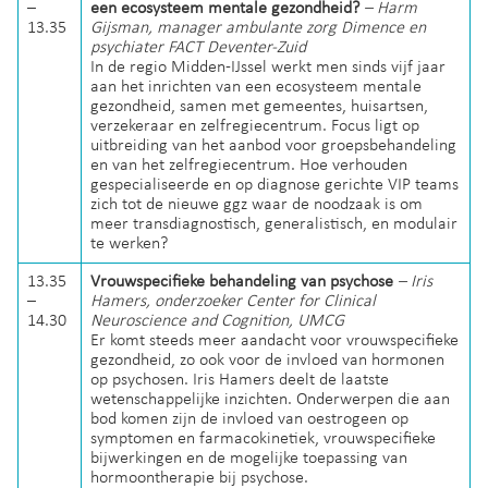
–
een ecosysteem mentale gezondheid?
– Harm
13.35
Gijsman, manager ambulante zorg Dimence en
psychiater FACT Deventer-Zuid
In de regio Midden-IJssel werkt men sinds vijf jaar
aan het inrichten van een ecosysteem mentale
gezondheid, samen met gemeentes, huisartsen,
verzekeraar en zelfregiecentrum. Focus ligt op
uitbreiding van het aanbod voor groepsbehandeling
en van het zelfregiecentrum. Hoe verhouden
gespecialiseerde en op diagnose gerichte VIP teams
zich tot de nieuwe ggz waar de noodzaak is om
meer transdiagnostisch, generalistisch, en modulair
te werken?
13.35
Vrouwspecifieke behandeling van psychose
– Iris
–
Hamers, onderzoeker Center for Clinical
14.30
Neuroscience and Cognition, UMCG
Er komt steeds meer aandacht voor vrouwspecifieke
gezondheid, zo ook voor de invloed van hormonen
op psychosen. Iris Hamers deelt de laatste
wetenschappelijke inzichten. Onderwerpen die aan
bod komen zijn de invloed van oestrogeen op
symptomen en farmacokinetiek, vrouwspecifieke
bijwerkingen en de mogelijke toepassing van
hormoontherapie bij psychose.