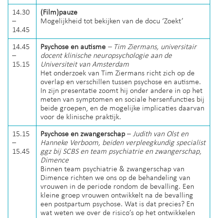
14.30
(Film)pauze
–
Mogelijkheid tot bekijken van de docu ‘Zoekt’
14.45
14.45
Psychose en autisme
– Tim Ziermans, universitair
–
docent klinische neuropsychologie aan de
15.15
Universiteit van Amsterdam
Het onderzoek van Tim Ziermans richt zich op de
overlap en verschillen tussen psychose en autisme.
In zijn presentatie zoomt hij onder andere in op het
meten van symptomen en sociale hersenfuncties bij
beide groepen, en de mogelijke implicaties daarvan
voor de klinische praktijk.
15.15
Psychose en zwangerschap
–
Judith van Olst en
–
Hanneke Verboom, beiden verpleegkundig specialist
15.45
ggz bij SCBS en team psychiatrie en zwangerschap,
Dimence
Binnen team psychiatrie & zwangerschap van
Dimence richten we ons op de behandeling van
vrouwen in de periode rondom de bevalling. Een
kleine groep vrouwen ontwikkelt na de bevalling
een postpartum psychose. Wat is dat precies? En
wat weten we over de risico’s op het ontwikkelen