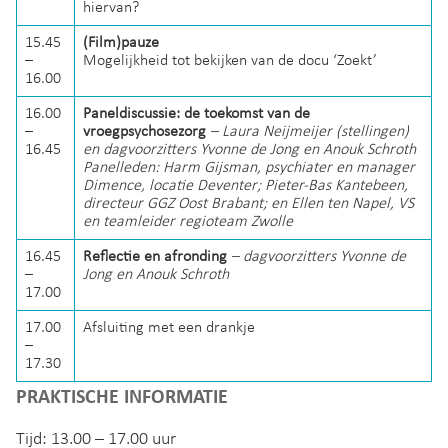
hiervan?
15.45
(Film)pauze
–
Mogelijkheid tot bekijken van de docu ‘Zoekt’
16.00
16.00
Paneldiscussie: de toekomst van de
–
vroegpsychosezorg
– Laura Neijmeijer (stellingen)
16.45
en dagvoorzitters Yvonne de Jong en Anouk Schroth
Panelleden: H
arm Gijsman, psychiater en manager
Dimence, locatie Deventer;
Pieter-Bas Kantebeen,
directeur GGZ Oost Brabant; en
Ellen ten Napel, VS
en teamleider regioteam Zwolle
16.45
Reflectie en afronding
– dagvoorzitters Yvonne de
–
Jong en Anouk Schroth
17.00
17.00
Afsluiting met een drankje
–
17.30
PRAKTISCHE INFORMATIE
Tijd: 13.00 – 17.00 uur