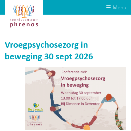
Site-
Kenniscentrum
☰ Menu
header
Phrenos
website
Vroegpsychosezorg in
beweging 30 sept 2026