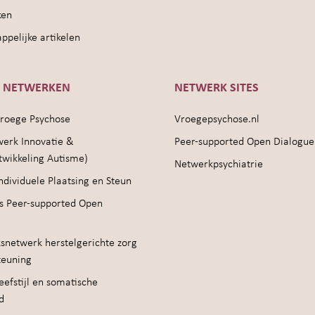
ken
pelijke artikelen
E NETWERKEN
NETWERK SITES
roege Psychose
Vroegepsychose.nl
werk Innovatie &
Peer-supported Open Dialogue
twikkeling Autisme)
Netwerkpsychiatrie
ndividuele Plaatsing en Steun
s Peer-supported Open
snetwerk herstelgerichte zorg
teuning
efstijl en somatische
d