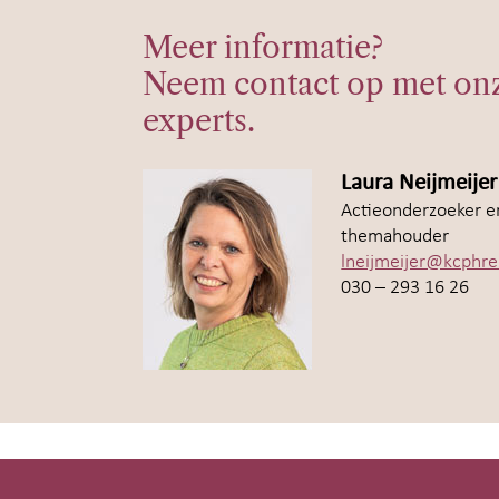
Meer informatie?
Neem contact op met on
experts.
Laura Neijmeijer
Actieonderzoeker e
themahouder
lneijmeijer@kcphre
030 – 293 16 26
Site-
footer