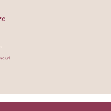
ze
n
nos.nl