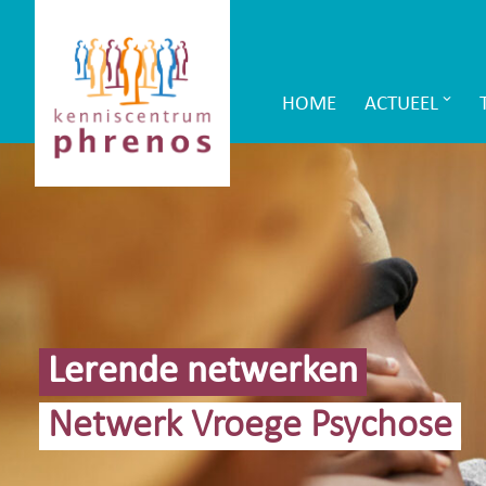
Site-
Kenniscentrum
header
Phrenos
HOME
ACTUEEL
Main
website
Navigation
Lerende netwerken
Netwerk Vroege Psychose