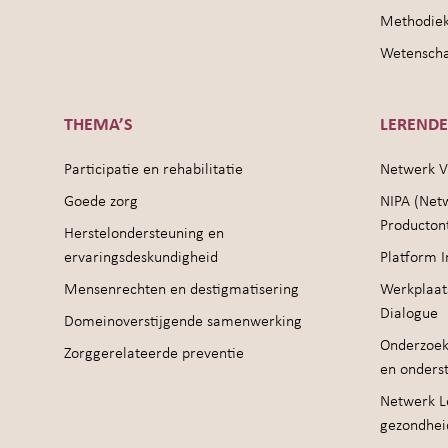
Methodie
Wetenschap
THEMA’S
LEREND
Participatie en rehabilitatie
Netwerk V
Goede zorg
NIPA (Net
Producton
Herstelondersteuning en
ervaringsdeskundigheid
Platform I
Mensenrechten en destigmatisering
Werkplaat
Dialogue
Domeinoverstijgende samenwerking
Onderzoek
Zorggerelateerde preventie
en onders
Netwerk Le
gezondhei