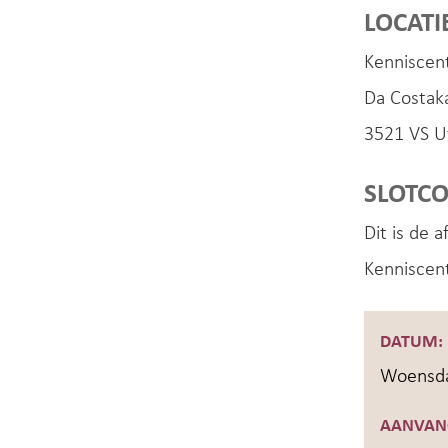
LOCATI
Kenniscent
Da Costak
3521 VS U
SLOTCO
Dit is de 
Kenniscen
DATUM:
Woensda
AANVAN