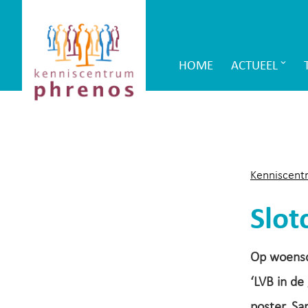
Site-
Kenniscentrum
header
Phrenos
HOME
ACTUEEL
Main
website
Navigation
Kenniscent
Slot
Op woensd
‘LVB in de
poster. S