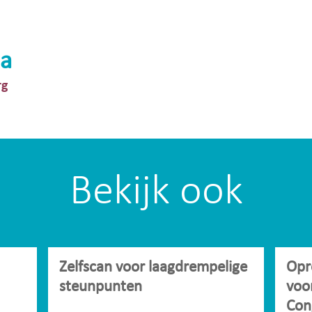
a
rg
Bekijk ook
Zelfscan voor laagdrempelige
Opr
steunpunten
voo
Con