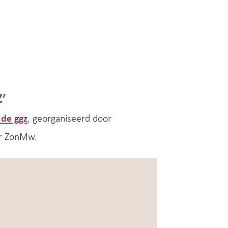
’
 de ggz
, georganiseerd door
or ZonMw.