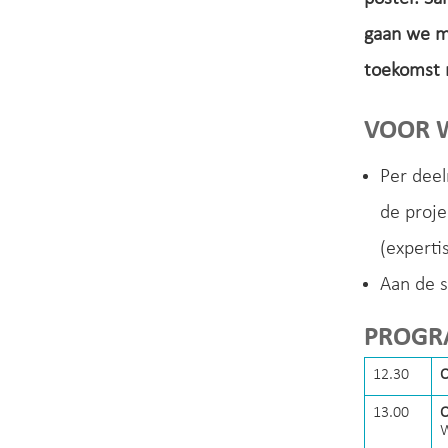
gaan we me
toekomst 
VOOR 
Per dee
de proje
(experti
Aan de s
PROGRA
12.30
O
13.00
O
W