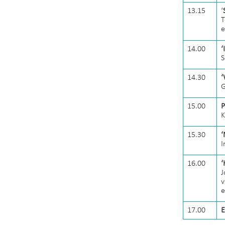
13.15
‘
T
e
14.00
‘
S
14.30
‘
G
15.00
P
K
15.30
‘
I
16.00
‘
J
v
e
17.00
E