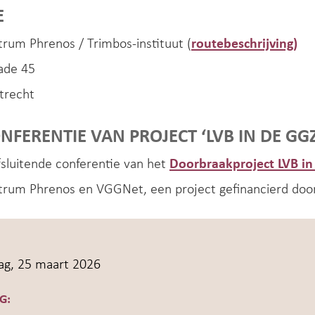
E
rum Phrenos / Trimbos-instituut (
routebeschrijving)
ade 45
trecht
NFERENTIE VAN PROJECT ‘LVB IN DE GGZ
afsluitende conferentie van het
Doorbraakproject LVB in
trum Phrenos en VGGNet, een project gefinancierd do
g, 25 maart 2026
G: