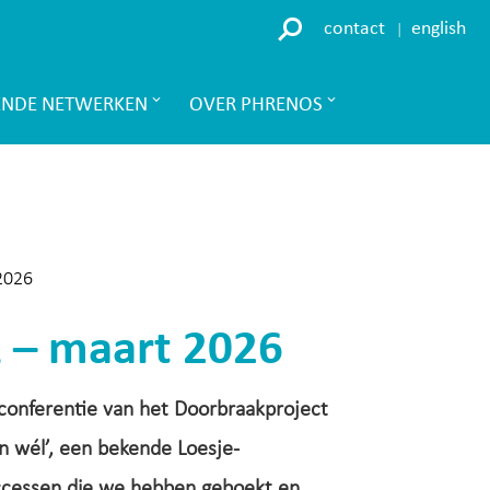
contact
english
ENDE NETWERKEN
OVER PHRENOS
 2026
z – maart 2026
conferentie van het Doorbraakproject
an wél’, een bekende Loesje-
ccessen die we hebben geboekt en