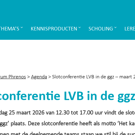
THEMA’S
KENNISPRODUCTEN
SCHOLING
LER
rum Phrenos
>
Agenda
>
Slotconferentie LVB in de ggz – maart
conferentie LVB in de gg
ag 25 maart 2026 van 12.30 tot 17.00 uur vindt de slot
 ggz’ plaats. Deze slotconferentie heeft als motto ‘Het k
amen met de deelnemende teams staan we stil bij de su