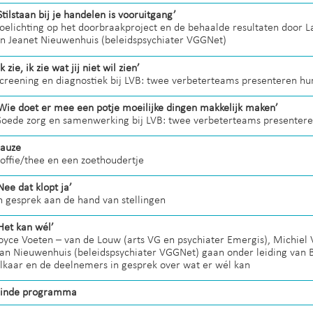
Stilstaan bij je handelen is vooruitgang’
oelichting op het doorbraakproject en de behaalde resultaten door L
n Jeanet Nieuwenhuis (beleidspsychiater VGGNet)
Ik zie, ik zie wat jij niet wil zien’
creening en diagnostiek bij LVB: twee verbeterteams presenteren hu
Wie doet er mee een potje moeilijke dingen makkelijk maken’
oede zorg en samenwerking bij LVB: twee verbeterteams presentere
auze
offie/thee en een zoethoudertje
Nee dat klopt ja’
n gesprek aan de hand van stellingen
Het kan wél’
oyce Voeten – van de Louw (arts VG en psychiater Emergis), Michiel 
an Nieuwenhuis (beleidspsychiater VGGNet) gaan onder leiding van B
lkaar en de deelnemers in gesprek over wat er wél kan
inde programma