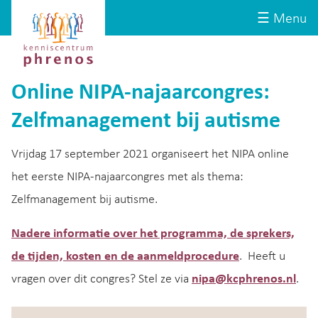
Site-
Kenniscentrum
☰ Menu
header
Phrenos
website
Online NIPA-najaarcongres:
Zelfmanagement bij autisme
Vrijdag 17 september 2021 organiseert het NIPA online
het eerste NIPA-najaarcongres met als thema:
Zelfmanagement bij autisme.
Nadere informatie over het programma, de sprekers,
de tijden, kosten en de aanmeldprocedure
. Heeft u
vragen over dit congres? Stel ze via
nipa@kcphrenos.nl
.