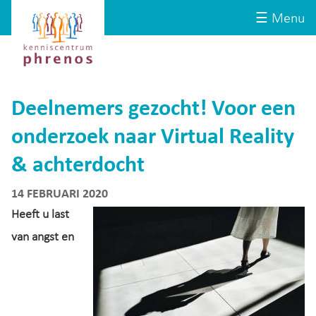
Site-
Kenniscentrum
☰ Menu
header
Phrenos
website
Deelnemers gezocht! Voor een
onderzoek naar Virtual Reality
& achterdocht
14 FEBRUARI 2020
Heeft u last
van angst en