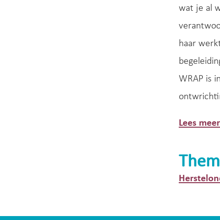
wat je al 
verantwoo
haar werkt
begeleidin
WRAP is in
ontwrichti
Lees mee
Them
Herstelon