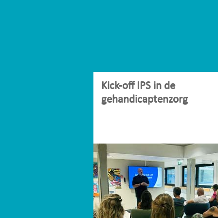
Kick-off IPS in de
gehandicaptenzorg