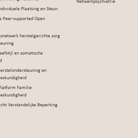
Netwerkpsychiatrie
ndividuele Plaatsing en Steun
s Peer-supported Open
snetwerk herstelgerichte zorg
teuning
efstijl en somatische
d
erstelondersteuning en
deskundigheid
Platform Familie
deskundigheid
cht Verstandelijke Beperking