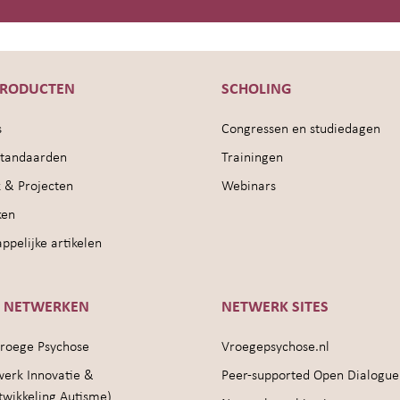
PRODUCTEN
SCHOLING
s
Congressen en studiedagen
sstandaarden
Trainingen
 & Projecten
Webinars
ken
pelijke artikelen
E NETWERKEN
NETWERK SITES
roege Psychose
Vroegepsychose.nl
werk Innovatie &
Peer-supported Open Dialogue
twikkeling Autisme)