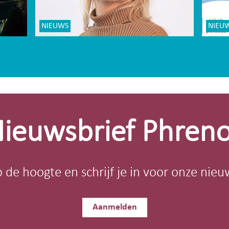
NIEUWS
NIEU
ieuwsbrief Phren
op de hoogte en schrijf je in voor onze nieu
Aanmelden