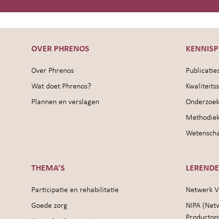
OVER PHRENOS
KENNIS
Over Phrenos
Publicatie
Wat doet Phrenos?
Kwaliteit
Plannen en verslagen
Onderzoek
Methodie
Wetenschap
THEMA’S
LEREND
Participatie en rehabilitatie
Netwerk V
Goede zorg
NIPA (Net
Producton