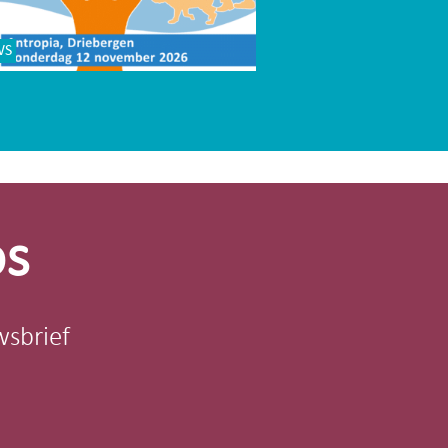
WS
os
wsbrief