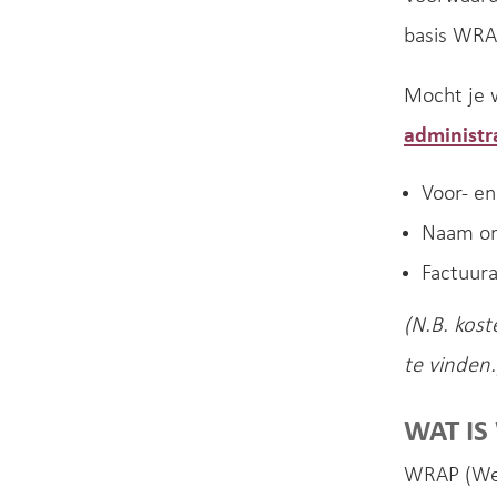
basis WRA
Mocht je w
administr
Voor- e
Naam or
Factuura
(N.B. kost
te vinden.
WAT IS
WRAP (Well