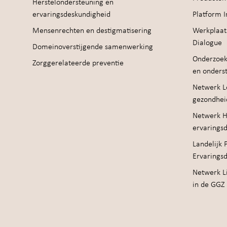
Herstelondersteuning en
ervaringsdeskundigheid
Platform I
Mensenrechten en destigmatisering
Werkplaat
Dialogue
Domeinoverstijgende samenwerking
Onderzoek
Zorggerelateerde preventie
en onders
Netwerk Le
gezondhei
Netwerk H
ervarings
Landelijk 
Ervarings
Netwerk Li
in de GGZ