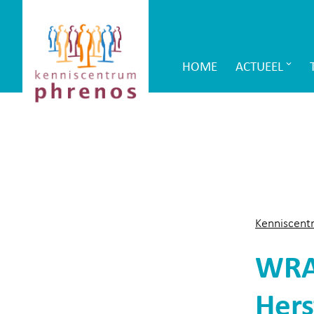
Site-
Kenniscentrum
header
Phrenos
HOME
ACTUEEL
Main
website
Navigation
Kenniscent
WRAP
Hers