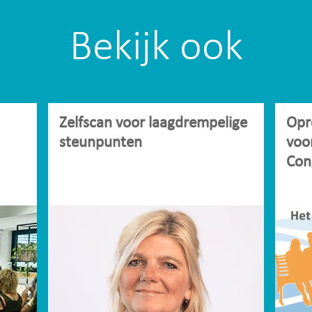
Bekijk ook
Zelfscan voor laagdrempelige
Opr
steunpunten
voo
Con