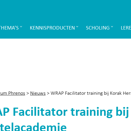
THEMA’S
KENNISPRODUCTEN
SCHOLING
LER
rum Phrenos
>
Nieuws
>
WRAP Facilitator training bij Korak He
 Facilitator training bij
telacademie