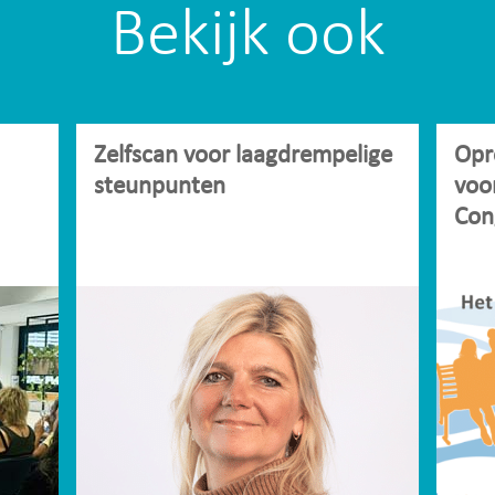
Bekijk ook
Zelfscan voor laagdrempelige
Opr
steunpunten
voo
Con