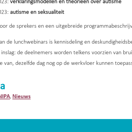
023:
verklaringsmodellen en theorieën over autisme
023:
autisme en seksualiteit
oor de sprekers en een uitgebreide programmabeschrijv
an de lunchwebinars is kennisdeling en deskundigheidsb
 inslag: de deelnemers worden telkens voorzien van bru
jze van, dezelfde dag nog op de werkvloer kunnen toepas
a
NIPA
Nieuws
,