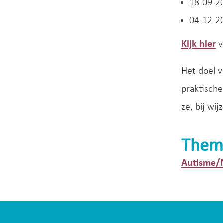
18-09-2
04-12-2
Kijk hier
v
Het doel v
praktische
ze, bij wi
Them
Autisme/