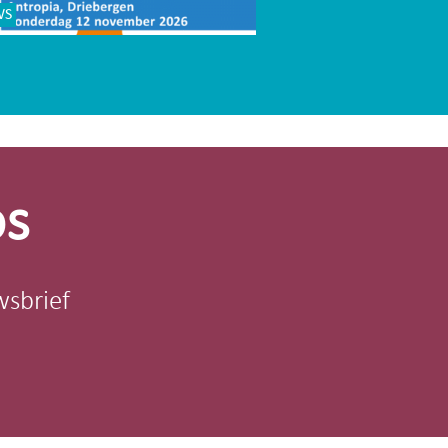
WS
os
wsbrief