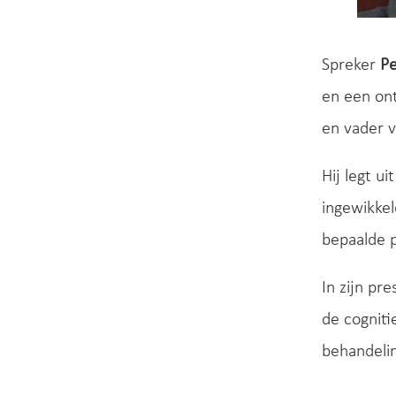
Spreker
Pe
en een ont
en vader 
Hij legt u
ingewikkel
bepaalde p
In zijn pr
de cogniti
behandeli