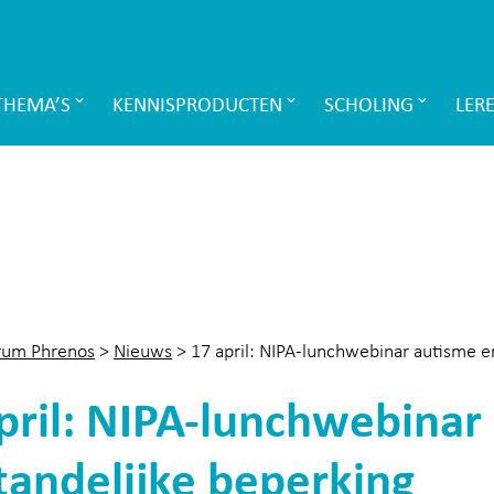
THEMA’S
KENNISPRODUCTEN
SCHOLING
LER
rum Phrenos
>
Nieuws
>
17 april: NIPA-lunchwebinar autisme e
pril: NIPA-lunchwebinar
tandelijke beperking