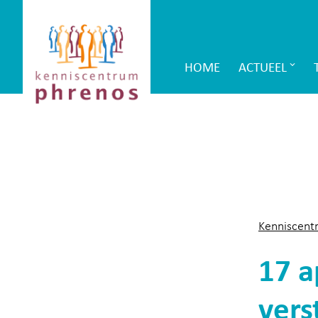
Site-
Kenniscentrum
header
Phrenos
HOME
ACTUEEL
Main
website
Navigation
Kenniscent
17 a
vers