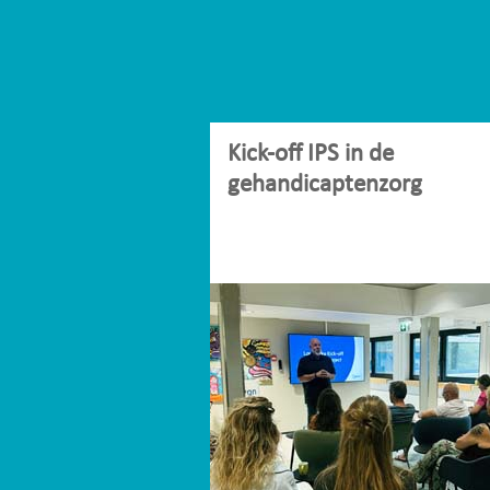
Kick-off IPS in de
gehandicaptenzorg