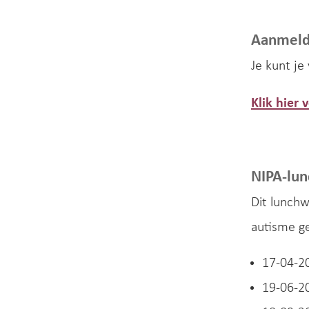
Aanmel
Je kunt je
Klik hier
NIPA-lu
Dit lunch
autisme g
17-04-2
19-06-2