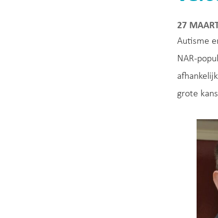
27 MAART
Autisme en
NAR-popula
afhankelij
grote kans