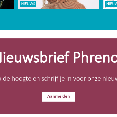
NIEUWS
NIEU
ieuwsbrief Phren
op de hoogte en schrijf je in voor onze nieu
Aanmelden