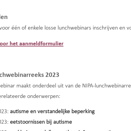
den
 voor één of enkele losse lunchwebinars inschrijven en v
 voor het aanmeldformulier
nchwebinarreeks 2023
webinar maakt onderdeel uit van de NIPA-lunchwebinarr
erelateerde onderwerpen:
023:
autisme en verstandelijke beperking
023:
eetstoornissen bij autisme