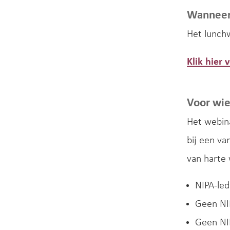
Wannee
Het lunchw
Klik hier
Voor wi
Het webina
bij een va
van harte 
NIPA-led
Geen NIP
Geen NIP