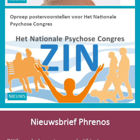
Oproep postervoorstellen voor Het Nationale
Psychose Congres
NIEUWS
Site-
footer
Nieuwsbrief Phrenos