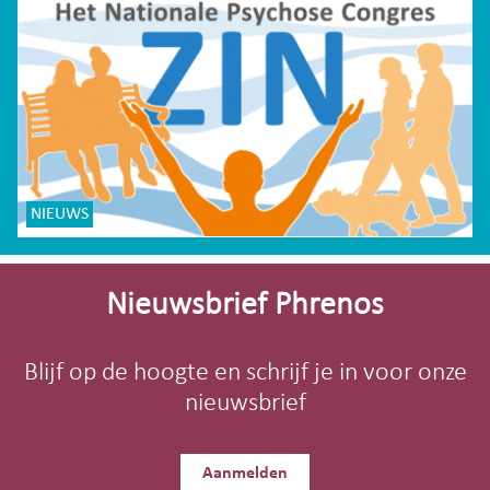
NIEUWS
Site-
footer
Nieuwsbrief Phrenos
Blijf op de hoogte en schrijf je in voor onze
nieuwsbrief
Aanmelden