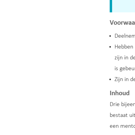
Voorwaa
Deelneme
Hebben 
zijn in 
is gebeu
Zijn in 
Inhoud
Drie bije
bestaat ui
een mento