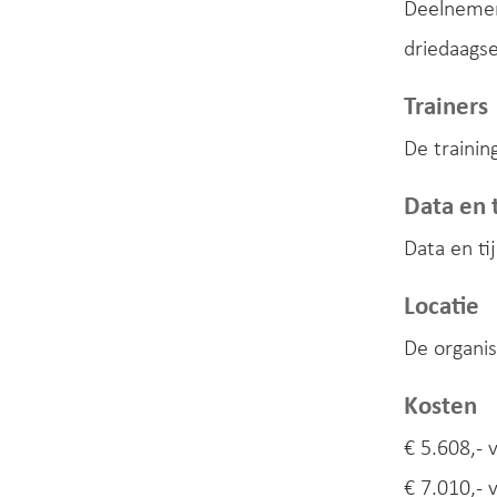
Deelnemers
driedaagse
Trainers
De trainin
Data en t
Data en tij
Locatie
De organis
Kosten
€ 5.608,- 
€ 7.010,- 