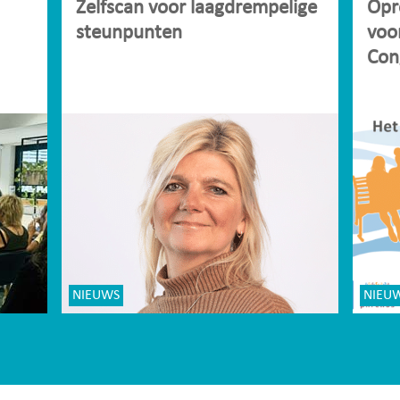
Zelfscan voor laagdrempelige
Opr
steunpunten
voo
Con
NIEUWS
NIEU