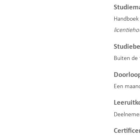
Studiema
Handboek 
licentieh
Studiebe
Buiten de 
Doorloop
Een maand 
Leeruit
Deelnemer
Certifice