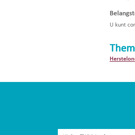
Belangst
U kunt co
Them
Herstelon