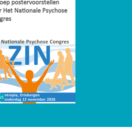
oep postervoorstellen
r Het Nationale Psychose
gres
WS