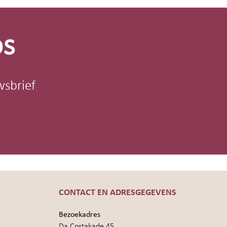
os
wsbrief
CONTACT EN ADRESGEGEVENS
Bezoekadres
Da Costakade 45