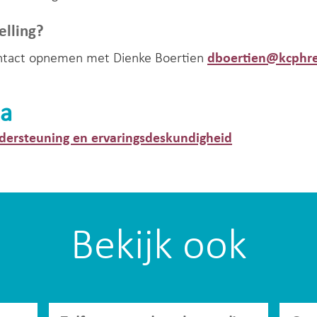
elling?
ntact opnemen met Dienke Boertien
dboertien@kcphre
a
dersteuning en ervaringsdeskundigheid
Bekijk ook