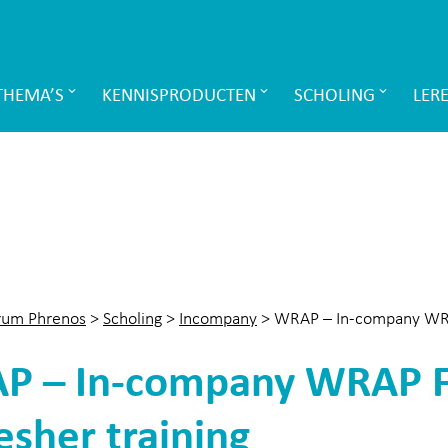
THEMA’S
KENNISPRODUCTEN
SCHOLING
LER
rum Phrenos
>
Scholing
>
Incompany
>
WRAP – In-company WRAP
 – In-company WRAP Fa
esher training