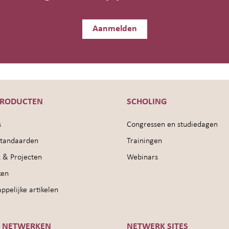
Aanmelden
PRODUCTEN
SCHOLING
s
Congressen en studiedagen
sstandaarden
Trainingen
 & Projecten
Webinars
ken
pelijke artikelen
E NETWERKEN
NETWERK SITES