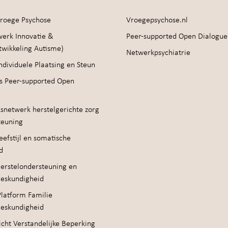
roege Psychose
Vroegepsychose.nl
werk Innovatie &
Peer-supported Open Dialogue
twikkeling Autisme)
Netwerkpsychiatrie
ndividuele Plaatsing en Steun
s Peer-supported Open
snetwerk herstelgerichte zorg
teuning
efstijl en somatische
d
erstelondersteuning en
deskundigheid
Platform Familie
deskundigheid
cht Verstandelijke Beperking