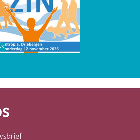
WS
os
wsbrief