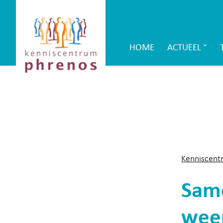
Site-
Kenniscentrum
header
Phrenos
HOME
ACTUEEL
Main
website
Navigation
Kenniscent
Same
wee