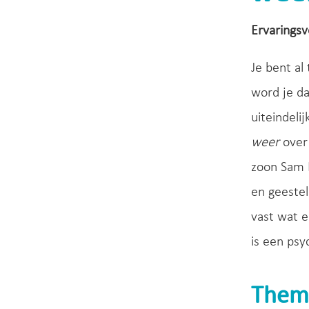
Ervaringsv
Je bent al
word je da
uiteindeli
weer
over 
zoon Sam K
en geestel
vast wat 
is een psy
Them