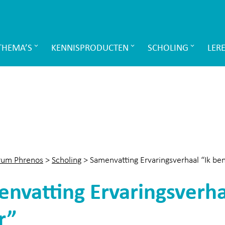
THEMA’S
KENNISPRODUCTEN
SCHOLING
LER
rum Phrenos
>
Scholing
>
Samenvatting Ervaringsverhaal “Ik be
nvatting Ervaringsverha
r”