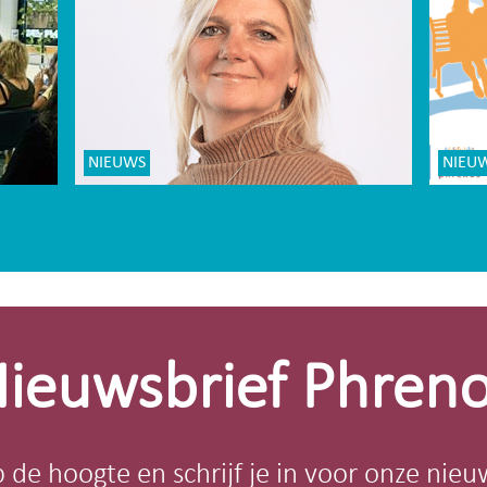
NIEUWS
NIEU
ieuwsbrief Phren
op de hoogte en schrijf je in voor onze nieu