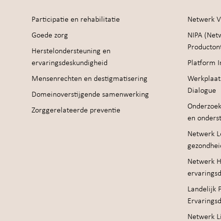
Participatie en rehabilitatie
Netwerk V
Goede zorg
NIPA (Net
Producton
Herstelondersteuning en
ervaringsdeskundigheid
Platform I
Mensenrechten en destigmatisering
Werkplaat
Dialogue
Domeinoverstijgende samenwerking
Onderzoek
Zorggerelateerde preventie
en onders
Netwerk Le
gezondhei
Netwerk H
ervarings
Landelijk 
Ervarings
Netwerk Li