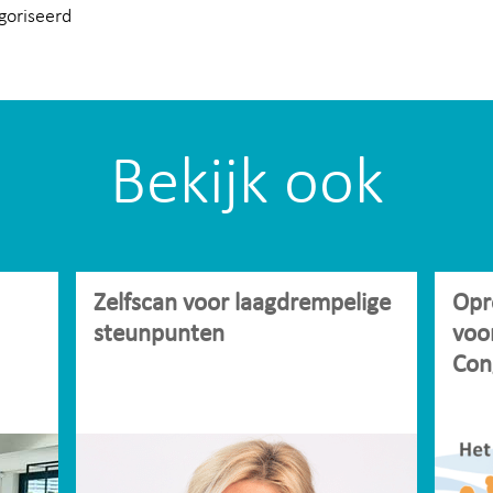
goriseerd
Bekijk ook
Zelfscan voor laagdrempelige
Opr
steunpunten
voo
Con