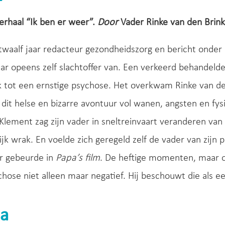
erhaal “Ik ben er weer”.
Door
Vader Rinke van den Brin
 twaalf jaar redacteur gezondheidszorg en bericht onde
ar opeens zelf slachtoffer van. Een verkeerd behandeld
jk tot een ernstige psychose. Het overkwam Rinke van de
dit helse en bizarre avontuur vol wanen, angsten en fys
lement zag zijn vader in sneltreinvaart veranderen van e
ijk wrak. En voelde zich geregeld zelf de vader van zijn 
er gebeurde in
Papa’s film
. De heftige momenten, maar oo
chose niet alleen maar negatief. Hij beschouwt die als 
a