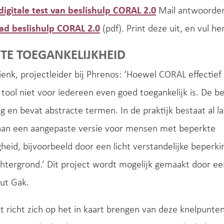
igitale test van beslishulp CORAL 2.0
Mail antwoorden 
d beslishulp CORAL 2.0
(pdf). Print deze uit, en vul he
TE TOEGANKELIJKHEID
nk, projectleider bij Phrenos: ‘Hoewel CORAL effectief is
 tool niet voor iedereen even goed toegankelijk is. De bes
ang en bevat abstracte termen. In de praktijk bestaat al l
aan een aangepaste versie voor mensen met beperkte
gheid, bijvoorbeeld door een licht verstandelijke beperki
htergrond.’ Dit project wordt mogelijk gemaakt door ee
uut Gak.
t richt zich op het in kaart brengen van deze knelpunte