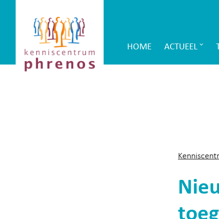
Site-
Kenniscentrum
header
Phrenos
HOME
ACTUEEL
Main
website
Navigation
Kenniscent
Nieu
toeg