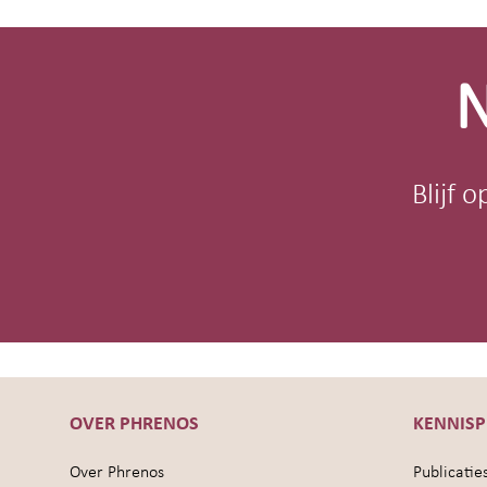
Site-
footer
N
Blijf 
OVER PHRENOS
KENNIS
Over Phrenos
Publicatie