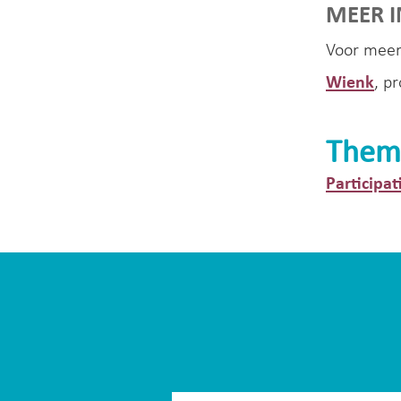
MEER 
Voor meer
Wienk
, p
Them
Participat