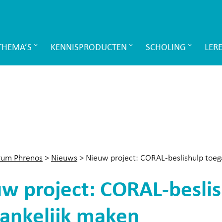
THEMA’S
KENNISPRODUCTEN
SCHOLING
LER
rum Phrenos
>
Nieuws
>
Nieuw project: CORAL-beslishulp toeg
w project: CORAL-besli
ankelijk maken