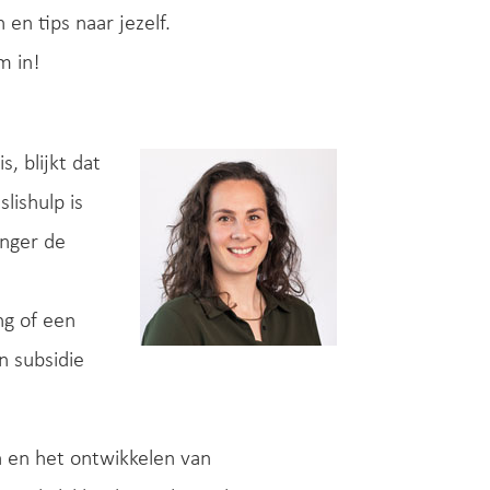
en tips naar jezelf.
m in!
, blijkt dat
lishulp is
anger de
ng of een
n subsidie
n en het ontwikkelen van