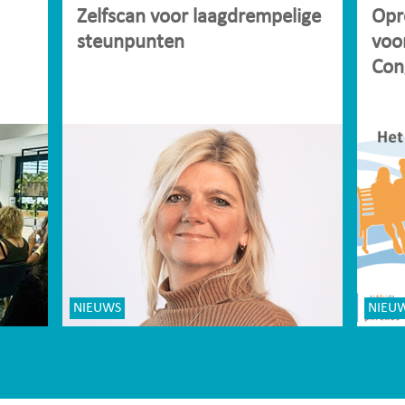
Zelfscan voor laagdrempelige
Opr
steunpunten
voo
Con
NIEUWS
NIEU