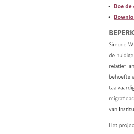
Doe de d
Downloa
BEPERK
Simone Wie
de huidige
relatief l
behoefte 
taalvaardi
migratieac
van Instit
Het projec