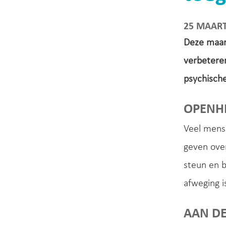
25 MAART
Deze maand
verbeteren
psychisch
OPENH
Veel mense
geven over
steun en b
afweging 
AAN DE