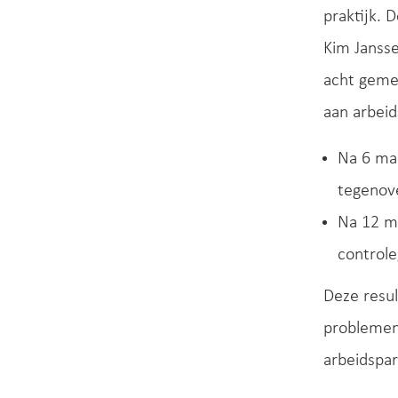
praktijk. 
Kim Jansse
acht geme
aan arbeid
Na 6 ma
tegenov
Na 12 m
controle
Deze resu
problemen
arbeidspar