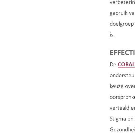
verbeterin
gebruik v
doelgroep 
is.
EFFECT
De
CORAL-
ondersteu
keuze ove
oorspronke
vertaald 
Stigma en
Gezondhei