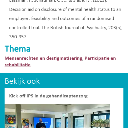
Lassman, F., Schauman, O., … & Slade, M. (2013).
Decision aid on disclosure of mental health status to an
employer: feasibility and outcomes of a randomised
controlled trial. The British Journal of Psychiatry, 203(5),
350-357.
Thema
Mensenrechten en destigmatisering
Participatie en
,
rehabilitatie
Bekijk ook
Kick-off IPS in de gehandicaptenzorg