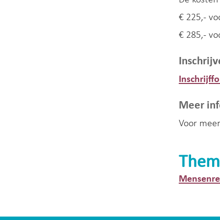
De kosten 
€ 225,- v
€ 285,- vo
Inschrij
Inschrijf
Meer inf
Voor meer
Them
Mensenrec