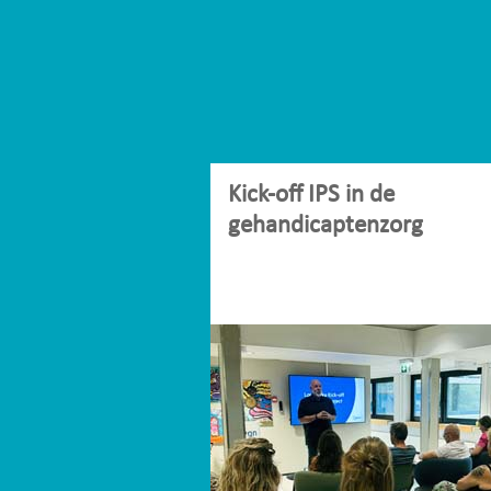
Kick-off IPS in de
gehandicaptenzorg