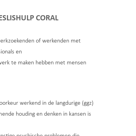
ESLISHULP CORAL
an werkzoekenden of werkenden met
ionals en
n werk te maken hebben met mensen
voorkeur werkend in de langdurige (ggz)
emende houding en denken in kansen is
rnstige psychische problemen die