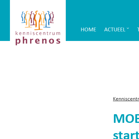
Site-
Kenniscentrum
header
Phrenos
HOME
ACTUEEL
Main
website
Navigation
Kenniscent
MOB 
star