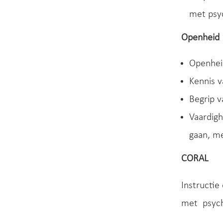
met psy
Openheid
Openhei
Kennis 
Begrip v
Vaardig
gaan, m
CORAL
Instructi
met psych