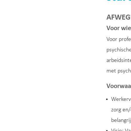
AFWEGI
Voor wi
Voor profe
psychische
arbeidsin
met psych
Voorwaa
Werkerva
zorg en/
belangrij
Visie: V