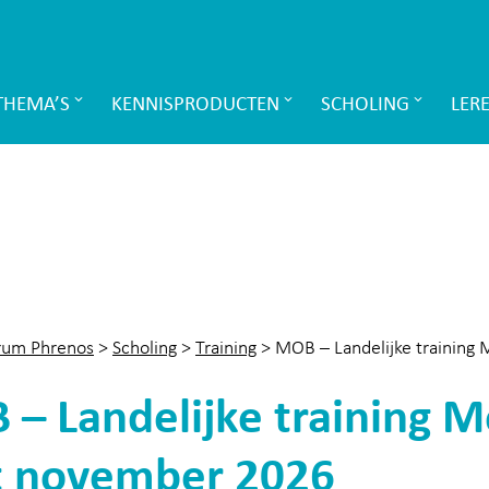
THEMA’S
KENNISPRODUCTEN
SCHOLING
LER
rum Phrenos
>
Scholing
>
Training
>
MOB – Landelijke training 
– Landelijke training M
t november 2026