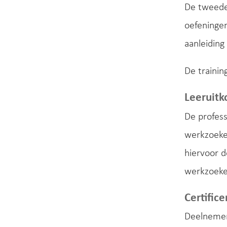
De tweede 
oefeninge
aanleiding
De training
Leeruit
De profess
werkzoeke
hiervoor d
werkzoeke
Certifice
Deelnemer