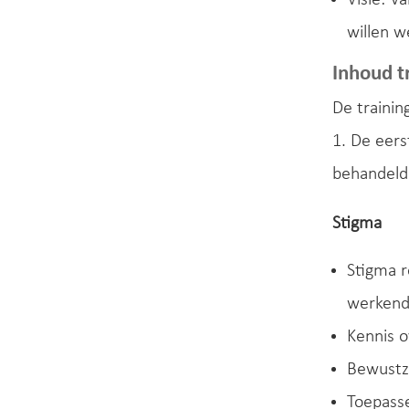
willen w
Inhoud t
De trainin
1. De eers
behandeld
Stigma
Stigma 
werkend
Kennis o
Bewustzi
Toepass