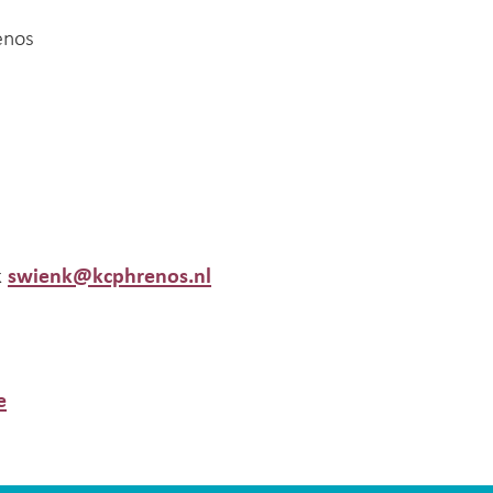
enos
k
swienk@kcphrenos.nl
e