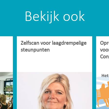
Bekijk ook
Zelfscan voor laagdrempelige
Opr
steunpunten
voo
Con