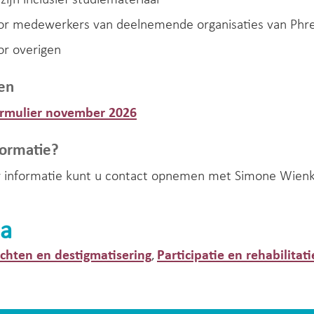
zijn inclusief studiemateriaal
oor medewerkers van deelnemende organisaties van Phr
or overigen
ven
formulier november 2026
ormatie?
 informatie kunt u contact opnemen met Simone Wien
a
hten en destigmatisering
Participatie en rehabilitati
,