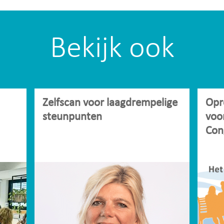
Bekijk ook
Zelfscan voor laagdrempelige
Opr
steunpunten
voo
Con