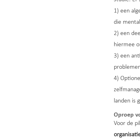
1) een al
die menta
2) een de
hiermee o
3) een ant
problemen
4) Optione
zelfmanag
landen is
Oproep v
Voor de p
organisati