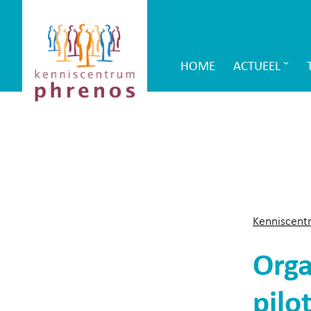
Site-
Kenniscentrum
header
Phrenos
HOME
ACTUEEL
Main
website
Navigation
Kenniscent
Orga
pil