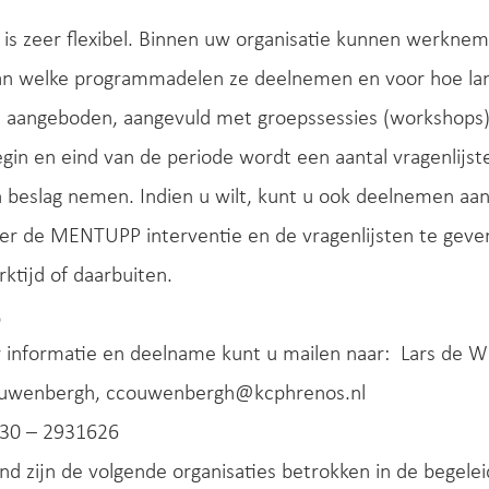
 is zeer flexibel. Binnen uw organisatie kunnen werkne
an welke programmadelen ze deelnemen en voor hoe lang
l aangeboden, aangevuld met groepssessies (workshops) 
gin en eind van de periode wordt een aantal vragenlijst
n beslag nemen. Indien u wilt, kunt u ook deelnemen aa
er de MENTUPP interventie en de vragenlijsten te gev
rktijd of daarbuiten.
?
 informatie en deelname kunt u mailen naar: Lars de W
ouwenbergh, ccouwenbergh@kcphrenos.nl
030 – 2931626
nd zijn de volgende organisaties betrokken in de begel