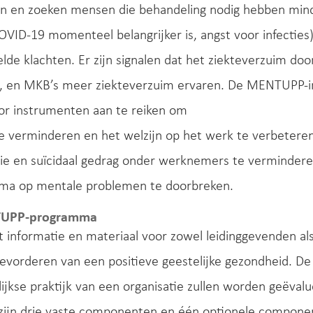
en en zoeken mensen die behandeling nodig hebben minde
OVID-19 momenteel belangrijker is, angst voor infecties). 
de klachten. Er zijn signalen dat het ziekteverzuim d
, en MKB’s meer ziekteverzuim ervaren. De MENTUPP-inte
or instrumenten aan te reiken om
te verminderen en het welzijn op het werk te verbeteren
sie en suïcidaal gedrag onder werknemers te vermindere
igma op mentale problemen te doorbreken.
TUPP-programma
 informatie en materiaal voor zowel leidinggevenden al
evorderen van een positieve geestelijke gezondheid. De 
lijkse praktijk van een organisatie zullen worden geëvalu
 zijn drie vaste componenten en één optionele compone