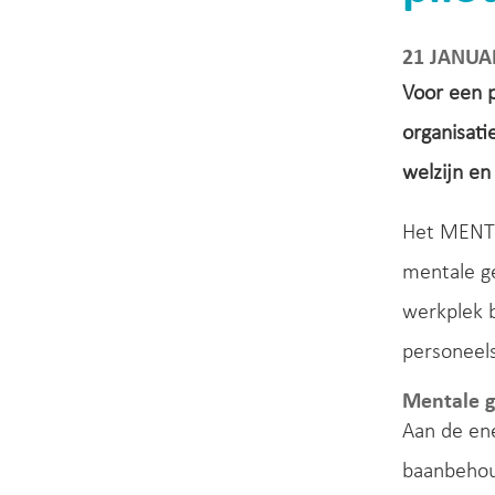
21 JANUA
Voor een 
organisat
welzijn en
Het MENTU
mentale g
werkplek b
personeels
Mentale 
Aan de en
baanbehou