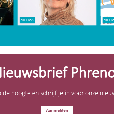
NIEUWS
NIEU
ieuwsbrief Phren
op de hoogte en schrijf je in voor onze nieu
Aanmelden