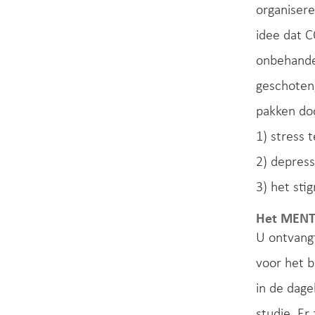
organiser
idee dat C
onbehandel
geschoten
pakken do
1) stress 
2) depres
3) het st
Het MEN
U ontvangt
voor het b
in de dage
studie. Er