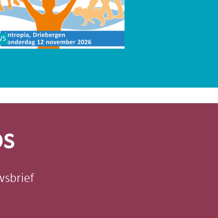
WS
os
wsbrief