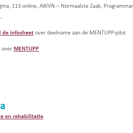
igma, 113 online, AWVN – Normaalste Zaak, Programm
.
 de infosheet
over deelname aan de MENTUPP-pilot
 over
MENTUPP
a
ie en rehabilitatie