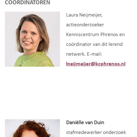
COÖRDINATOREN
Laura Neijmeijer,
actieonderzoeker
Kenniscentrum Phrenos en
coördinator van dit lerend
netwerk. E-mail:
lneijmeijer@kcphrenos.nl
Daniëlle van Duin
stafmedewerker onderzoek