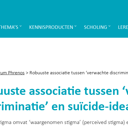
THEMA’S
KENNISPRODUCTEN
SCHOLING
LER
rum Phrenos
>
Robuuste associatie tussen ‘verwachte discrimina
uste associatie tussen 
riminatie’ en suïcide-ide
tigma omvat ‘waargenomen stigma’ (perceived stigma) en