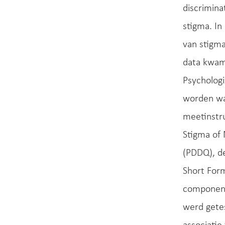
discrimina
stigma. In
van stigma
data kwam
Psychologi
worden wa
meetinstru
Stigma of 
(PDDQ), de
Short Form
component
werd getes