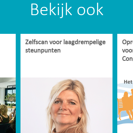
Bekijk ook
Zelfscan voor laagdrempelige
Opr
steunpunten
voo
Con