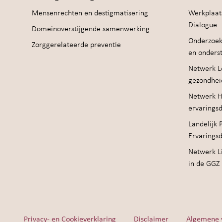
Mensenrechten en destigmatisering
Werkplaat
Dialogue
Domeinoverstijgende samenwerking
Onderzoek
Zorggerelateerde preventie
en onders
Netwerk Le
gezondhei
Netwerk H
ervarings
Landelijk 
Ervarings
Netwerk Li
in de GGZ
Privacy- en Cookieverklaring
Disclaimer
Algemene 