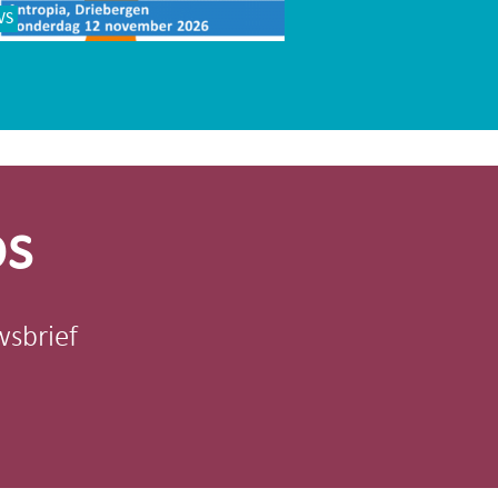
WS
os
wsbrief