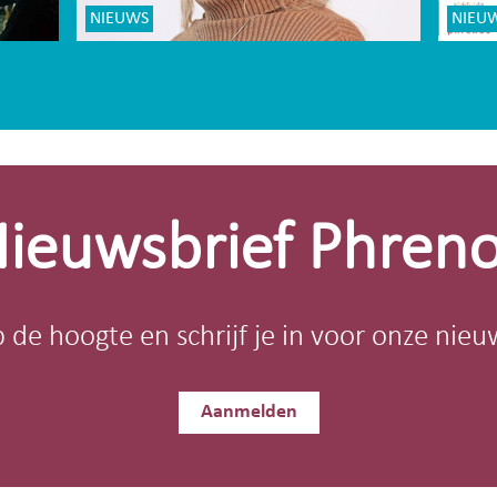
NIEUWS
NIEU
ieuwsbrief Phren
op de hoogte en schrijf je in voor onze nieu
Aanmelden