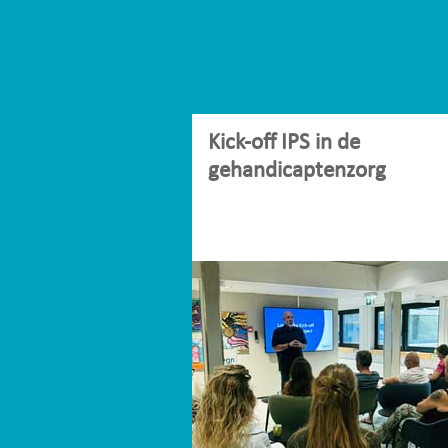
Kick-off IPS in de
gehandicaptenzorg