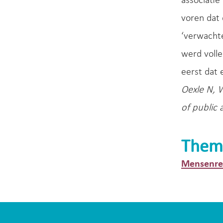
associatie
voren dat 
‘verwachte
werd volle
eerst dat 
Oexle N, W
of public 
Them
Mensenrec