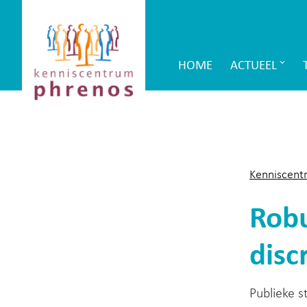
Site-
Kenniscentrum
header
Phrenos
HOME
ACTUEEL
Main
website
Navigation
Kenniscent
Robu
disc
Publieke s