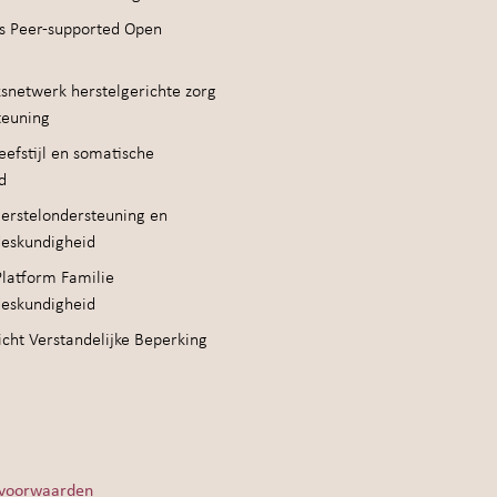
s Peer-supported Open
snetwerk herstelgerichte zorg
teuning
efstijl en somatische
d
erstelondersteuning en
deskundigheid
Platform Familie
deskundigheid
cht Verstandelijke Beperking
voorwaarden