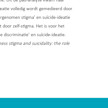
tie. Uit de pad-analyse kwam naar
ideatie volledig wordt gemedieerd door
aargenomen stigma’ en suïcide-ideatie
 door zelf-stigma. Het is voor het
 discriminatie’ en suïcide-ideatie.
ess stigma and suicidality: the role