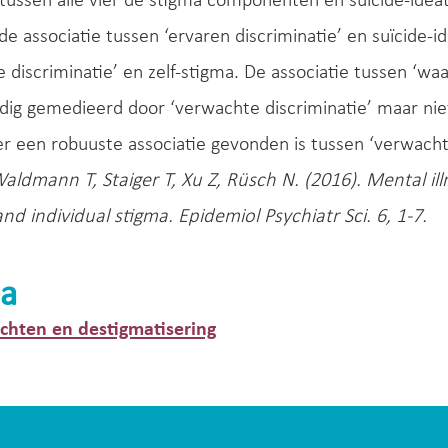
 tussen alle vier de stigma componenten en suïcide-idea
de associatie tussen ‘ervaren discriminatie’ en suïcide-
 discriminatie’ en zelf-stigma. De associatie tussen ‘w
dig gemedieerd door ‘verwachte discriminatie’ maar niet
er een robuuste associatie gevonden is tussen ‘verwachte
aldmann T, Staiger T, Xu Z, Rüsch N. (2016). Mental illn
and individual stigma. Epidemiol Psychiatr Sci. 6, 1-7.
a
hten en destigmatisering