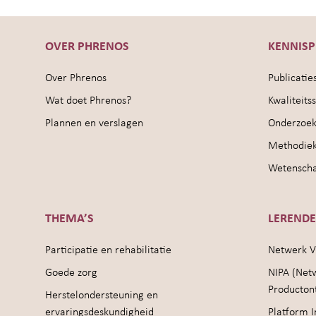
OVER PHRENOS
KENNIS
Over Phrenos
Publicatie
Wat doet Phrenos?
Kwaliteit
Plannen en verslagen
Onderzoek
Methodie
Wetenschap
THEMA’S
LEREND
Participatie en rehabilitatie
Netwerk V
Goede zorg
NIPA (Net
Producton
Herstelondersteuning en
ervaringsdeskundigheid
Platform I