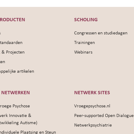
PRODUCTEN
SCHOLING
s
Congressen en studiedagen
sstandaarden
Trainingen
 & Projecten
Webinars
ken
pelijke artikelen
E NETWERKEN
NETWERK SITES
roege Psychose
Vroegepsychose.nl
werk Innovatie &
Peer-supported Open Dialogue
twikkeling Autisme)
Netwerkpsychiatrie
ndividuele Plaatsing en Steun