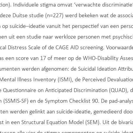
tion). Individuele stigma omvat ‘verwachte discriminatie’ 
 deze Duitse studie (n=227) werd bekeken wat de associ
 op suïcide–ideatie vanuit het perspectief van een per
en uit een studie naar werkloze personen met psychis
cal Distress Scale of de CAGE AID screening. Voorwaard
s een score van 17 of meer op de WHO-Disability Asse
menten werden afgenomen: de Suicidal Ideation Attribut
Mental Illness Inventory (ISMI), de Perceived Devaluati
 Questionnaire on Anticipated Discrimination (QUAD), de
 (SSMIS-SF) en de Symptom Checklist 90. De pad-analys
en werden gelinkt aan suïcide-ideatie, gemedieerd doo
t in een Structural Equation Model (SEM). Uit de bivaria