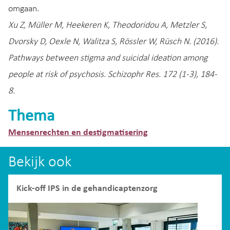
omgaan.
Xu Z, Müller M, Heekeren K, Theodoridou A, Metzler S,
Dvorsky D, Oexle N, Walitza S, Rössler W, Rüsch N. (2016).
Pathways between stigma and suicidal ideation among
people at risk of psychosis. Schizophr Res. 172 (1-3), 184-
8.
Thema
Mensenrechten en destigmatisering
Bekijk ook
Kick-off IPS in de gehandicaptenzorg