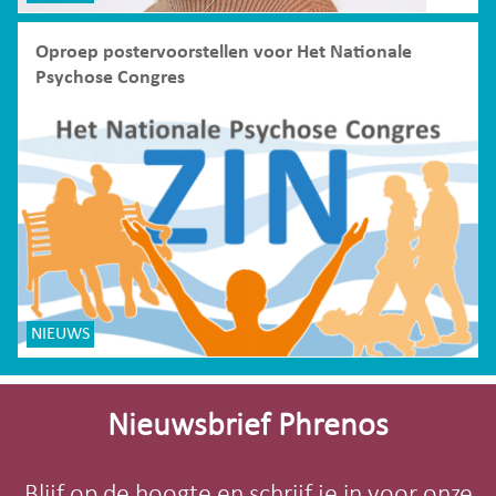
Oproep postervoorstellen voor Het Nationale
Psychose Congres
NIEUWS
Site-
footer
Nieuwsbrief Phrenos
Blijf op de hoogte en schrijf je in voor onze