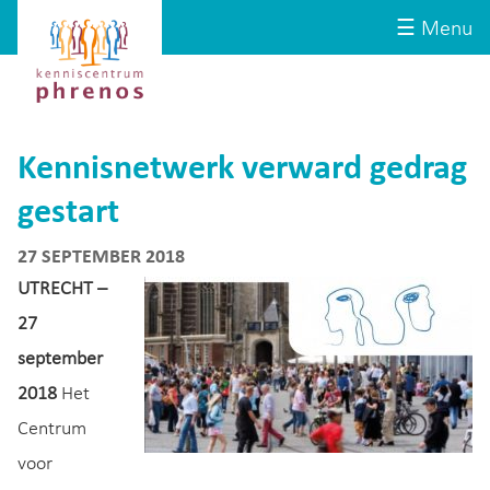
Site-
Kenniscentrum
☰ Menu
header
Phrenos
website
Kennisnetwerk verward gedrag
gestart
27 SEPTEMBER 2018
UTRECHT –
27
september
2018
Het
Centrum
voor