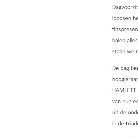
Dagvoorzi
loodsen he
flitsprese
halen alle
staan we n
De dag beg
hoogleraa
HAMLETT St
van hun ee
uit de on
in de tria