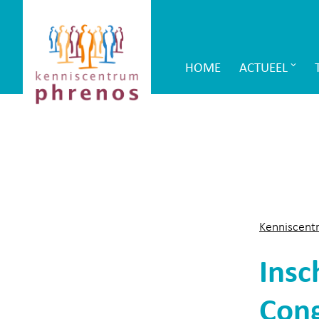
Site-
Kenniscentrum
header
Phrenos
HOME
ACTUEEL
Main
website
Navigation
Kenniscent
Insc
Cong