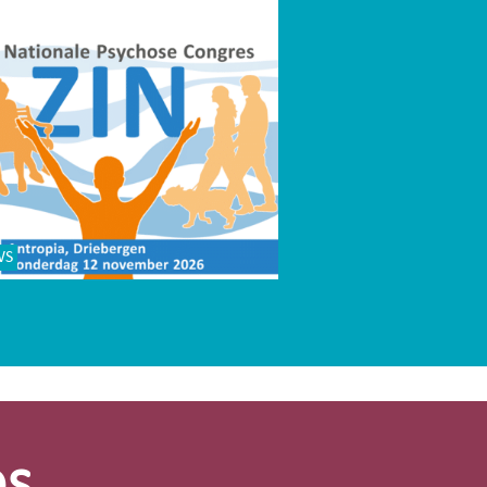
WS
os