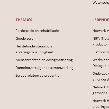
Wetenschap
THEMA’S
LEREND
Participatie en rehabilitatie
Netwerk V
Goede zorg
NIPA (Net
Producton
Herstelondersteuning en
ervaringsdeskundigheid
Platform I
Mensenrechten en destigmatisering
Werkplaat
Dialogue
Domeinoverstijgende samenwerking
Onderzoek
Zorggerelateerde preventie
en onders
Netwerk Le
gezondhei
Netwerk H
ervarings