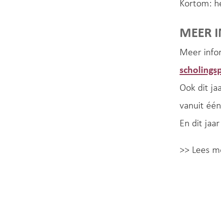
Kortom: h
MEER I
Meer info
scholings
Ook dit ja
vanuit één
En dit jaa
>> Lees m