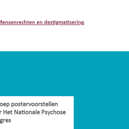
Mensenrechten en destigmatisering
,
oep postervoorstellen
r Het Nationale Psychose
gres