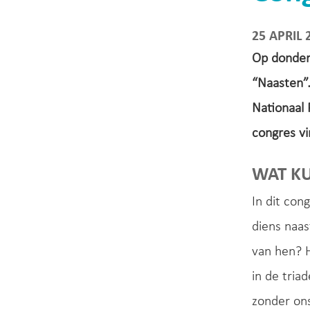
25 APRIL 
Op donder
“Naasten”.
Nationaal 
congres vi
WAT K
In dit con
diens naas
van hen? 
in de tri
zonder ons