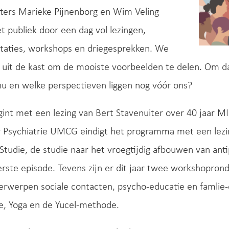
tters Marieke Pijnenborg en Wim Veling
t publiek door een dag vol lezingen,
ntaties, workshops en driegesprekken. We
s uit de kast om de mooiste voorbeelden te delen. Om 
u en welke perspectieven liggen nog vóór ons?
int met een lezing van Bert Stavenuiter over 40 jaar MI
r Psychiatrie UMCG eindigt het programma met een lezin
udie, de studie naar het vroegtijdig afbouwen van antip
rste episode. Tevens zijn er dit jaar twee workshopron
derwerpen sociale contacten, psycho-educatie en famli
de, Yoga en de Yucel-methode.