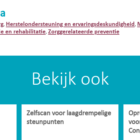
a
rg
Herstelondersteuning en ervaringsdeskundigheid
,
,
ie en rehabilitatie
Zorggerelateerde preventie
,
Bekijk ook
Zelfscan voor laagdrempelige
Opr
steunpunten
voo
Con