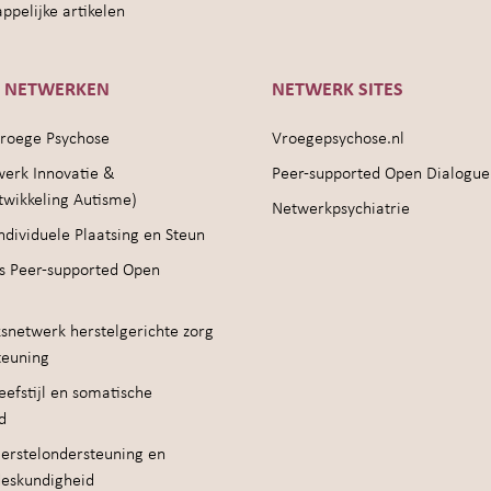
pelijke artikelen
E NETWERKEN
NETWERK SITES
roege Psychose
Vroegepsychose.nl
werk Innovatie &
Peer-supported Open Dialogue
twikkeling Autisme)
Netwerkpsychiatrie
ndividuele Plaatsing en Steun
s Peer-supported Open
snetwerk herstelgerichte zorg
teuning
efstijl en somatische
d
erstelondersteuning en
deskundigheid