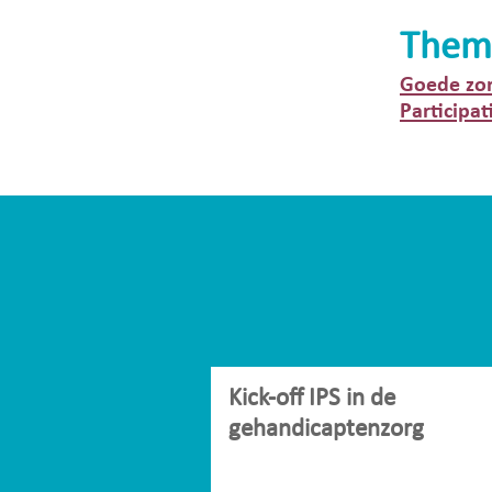
Them
Goede zo
Participat
Kick-off IPS in de
gehandicaptenzorg