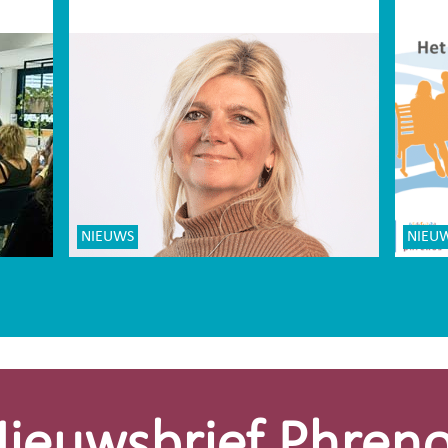
NIEUWS
NIEU
ieuwsbrief Phren